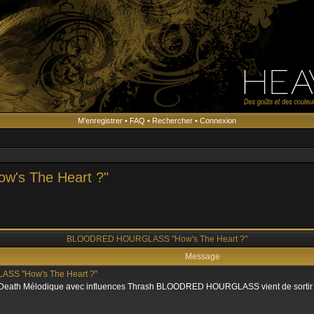
M’enregistrer
•
FAQ
•
Rechercher
•
Connexion
s
s The Heart ?"
BLOODRED HOURGLASS "How's The Heart ?"
Message
S "How's The Heart ?"
e Death Mélodique avec influences Thrash BLOODRED HOURGLASS vient de sortir 