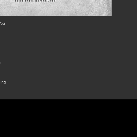
 You
m
hing