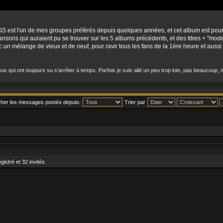
l'un de mes groupes préférés depuis quelques années, et cet album est pour moi
ansons qui auraient pu se trouver sur les 5 albums précédents, et des titres + "mod
un mélange de vieux et de neuf, pour ravir tous les fans de la 1ère heure et aussi
ux qui ont toujours su s'arrêter à temps. Parfois je suis allé un peu trop loin, pas beaucoup
cher les messages postés depuis:
Trier par
gistré et 32 invités