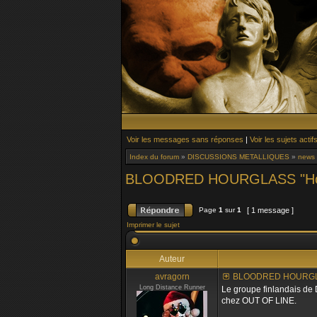
Voir les messages sans réponses
|
Voir les sujets actif
Index du forum
»
DISCUSSIONS METALLIQUES
»
news
BLOODRED HOURGLASS "How'
Page
1
sur
1
[ 1 message ]
Imprimer le sujet
Auteur
avragorn
BLOODRED HOURGLAS
Long Distance Runner
Le groupe finlandais d
chez OUT OF LINE.