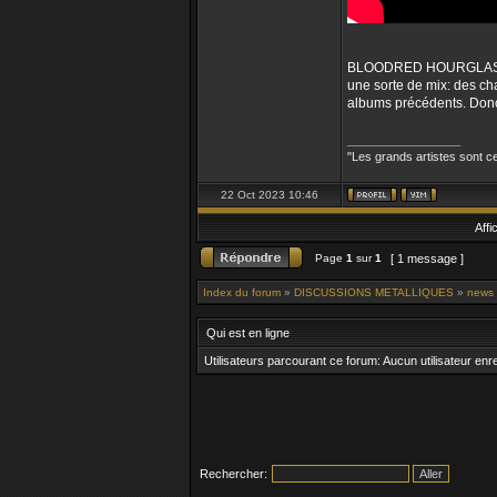
BLOODRED HOURGLASS est 
une sorte de mix: des ch
albums précédents. Donc 
_________________
"Les grands artistes sont ce
22 Oct 2023 10:46
Affi
Page
1
sur
1
[ 1 message ]
Index du forum
»
DISCUSSIONS METALLIQUES
»
news
Qui est en ligne
Utilisateurs parcourant ce forum: Aucun utilisateur enre
Rechercher: