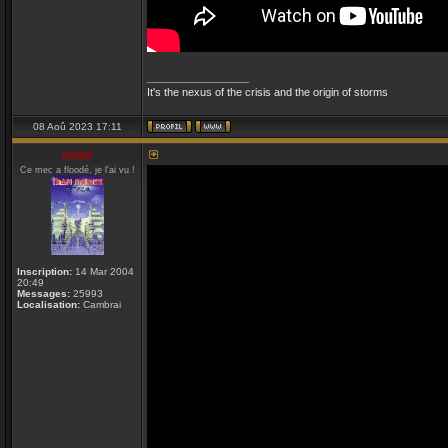
_________________
It's the nexus of the crisis and the origin of storms
08 Aoû 2023 17:11
noise
Ce mec a floodé, je l'ai vu !
Inscription:
14 Mar 2004
20:49
Messages:
25993
Localisation:
Cambrai