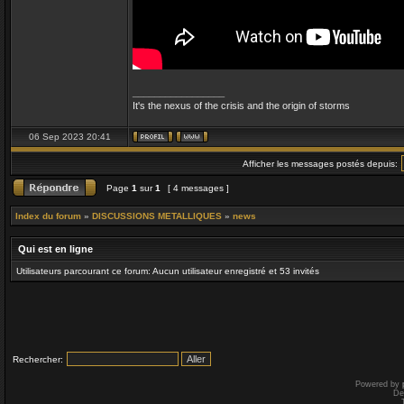
_________________
It's the nexus of the crisis and the origin of storms
06 Sep 2023 20:41
Afficher les messages postés depuis:
Page
1
sur
1
[ 4 messages ]
Index du forum
»
DISCUSSIONS METALLIQUES
»
news
Qui est en ligne
Utilisateurs parcourant ce forum: Aucun utilisateur enregistré et 53 invités
Rechercher:
Powered by
De