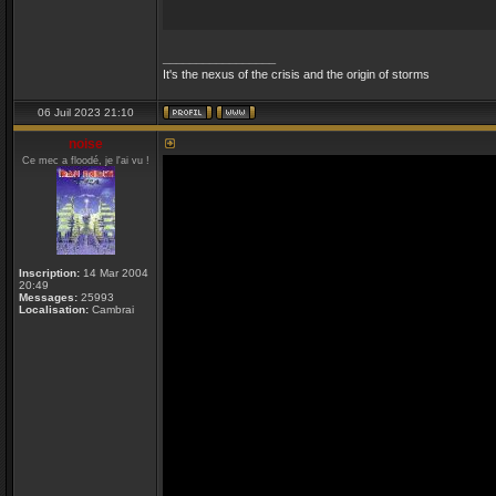
_________________
It's the nexus of the crisis and the origin of storms
06 Juil 2023 21:10
noise
Ce mec a floodé, je l'ai vu !
Inscription:
14 Mar 2004
20:49
Messages:
25993
Localisation:
Cambrai