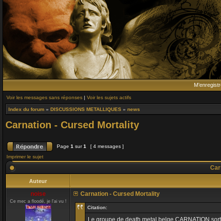
M’enregistr
Voir les messages sans réponses
|
Voir les sujets actifs
Index du forum
»
DISCUSSIONS METALLIQUES
»
news
Carnation - Cursed Mortality
Page
1
sur
1
[ 4 messages ]
Imprimer le sujet
Carn
Auteur
noise
Carnation - Cursed Mortality
Ce mec a floodé, je l'ai vu !
Citation:
Le groupe de death metal belge CARNATION sortira