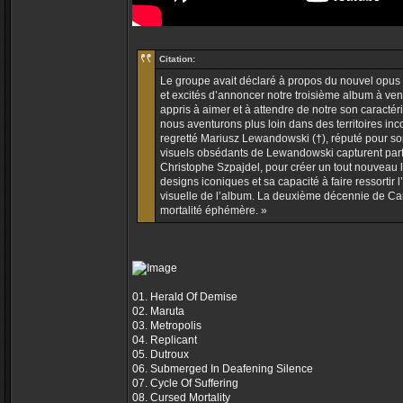
Citation:
Le groupe avait déclaré à propos du nouvel opus
et excités d’annoncer notre troisième album à veni
appris à aimer et à attendre de notre son caractér
nous aventurons plus loin dans des territoires inc
regretté Mariusz Lewandowski (†), réputé pour so
visuels obsédants de Lewandowski capturent parf
Christophe Szpajdel, pour créer un tout nouveau 
designs iconiques et sa capacité à faire ressortir 
visuelle de l’album. La deuxième décennie de Ca
mortalité éphémère. »
01. Herald Of Demise
02. Maruta
03. Metropolis
04. Replicant
05. Dutroux
06. Submerged In Deafening Silence
07. Cycle Of Suffering
08. Cursed Mortality