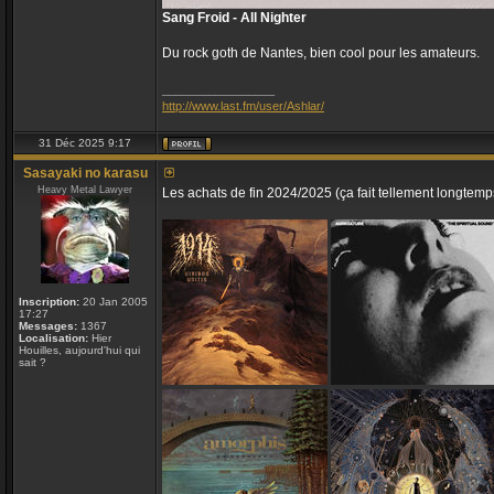
Sang Froid - All Nighter
Du rock goth de Nantes, bien cool pour les amateurs.
_________________
http://www.last.fm/user/Ashlar/
31 Déc 2025 9:17
Sasayaki no karasu
Heavy Metal Lawyer
Les achats de fin 2024/2025 (ça fait tellement longtemp
Inscription:
20 Jan 2005
17:27
Messages:
1367
Localisation:
Hier
Houilles, aujourd'hui qui
sait ?