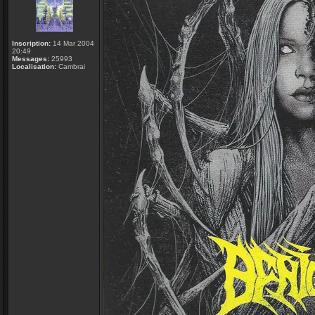
Inscription:
14 Mar 2004
20:49
Messages:
25993
Localisation:
Cambrai