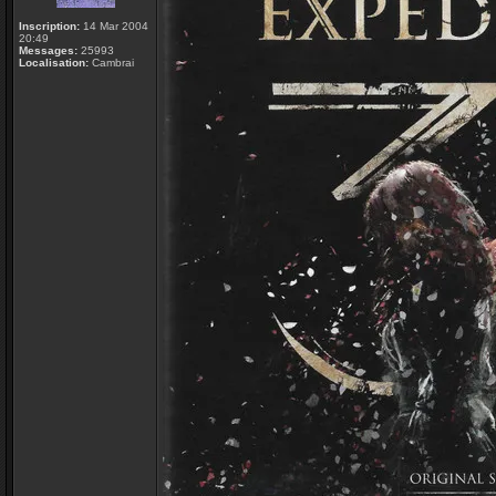
Inscription:
14 Mar 2004
20:49
Messages:
25993
Localisation:
Cambrai