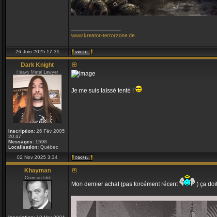
_________________
www.kreator-terrorzone.de
26 Juin 2025 17:35
Dark Knight
Heavy Metal Lawyer
Je me suis laissé tenté !
Inscription:
26 Fév 2005
20:47
Messages:
1598
Localisation:
Québec
02 Nov 2025 3:34
Khayman
Crimson Idol
Mon dernier achat (pas forcément récent
) ça doit