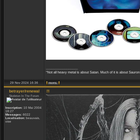
_________________
“Not all heavy metal is about Satan. Much of it is about Sauron
29 Nov 2024 16:36
betrayer/renewal
Skeleton In The Forum
Inscription:
10 Mai 2004
18:27
Messages:
6022
Localisation:
beauvais,
oise