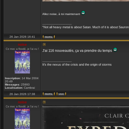
Allez noise, à toi maintenant
_________________
“Not all heavy metal is about Satan. Much of it is about Sauron
26 Jan 2026 16:41
noise
Ce mec a floodé, je l'ai vu !
J'ai 116 nouveautés, ça va prendre du temps
_________________
It's the nexus of the crisis and the origin of storms
Inscription:
14 Mar 2004
20:49
Messages:
25993
Localisation:
Cambrai
26 Jan 2026 17:38
noise
Ce mec a floodé, je l'ai vu !