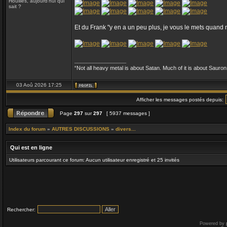
Houilles, aujourd'hui qui
sait ?
Et du Frank "y en a un peu plus, je vous le mets quand
_________________
“Not all heavy metal is about Satan. Much of it is about Sauron
03 Aoû 2026 17:25
Afficher les messages postés depuis:
Page
297
sur
297
[ 5937 messages ]
Index du forum
»
AUTRES DISCUSSIONS
»
divers...
Qui est en ligne
Utilisateurs parcourant ce forum: Aucun utilisateur enregistré et 25 invités
Rechercher:
Powered by