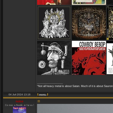
_________________
“Not all heavy metal is about Satan. Much of it is about Sauron
04 Juil 2024 13:16
noise
Ce mec a floodé, je l'ai vu !