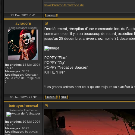
_________________
www.kreator-terrorzone.de
25 Déc 2024 0:41
avragorn
Long Distance Runner
Dernièrement, réception d'une commande lors du Blac
commandes qu'il y a eu beaucoup de retard, expédiée l
jusqu'au 28 décembre, arrivée chez moi le 31 décembre 
POPPY "Flux"
POPPY "Zig"
Inscription:
14 Mar 2004
POPPY "Negative Spaces"
15:47
Messages:
3452
KITTIE "Fire"
Localisation:
Coursac (
24 - à côté de Périgueux
)
_________________
"Les grands artistes sont ceux qui ont toujours su s'arrêter à
05 Jan 2025 21:32
betrayer/renewal
Skeleton In The Forum
Inscription:
10 Mai 2004
18:27
Messages:
6022
Localisation:
beauvais,
oise