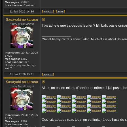
Messages:
25993
Localisation:
Cambrai
11 Juil 2026 14:36
Sasayaki no karasu
Heavy Metal Lawyer
T'as acheté que ça depuis février ? Eh bah, pas étonnan
_________________
“Not all heavy metal is about Satan. Much of it is about Sauron
Inscription:
20 Jan 2005
17:27
Messages:
1367
Localisation:
Hier
Houilles, aujourd'hui qui
sait ?
11 Juil 2026 15:11
Sasayaki no karasu
Heavy Metal Lawyer
Allez, on est en milieu d'année, et même si j'ai pas ach
Inscription:
20 Jan 2005
17:27
Des rattrapages (pas tous, on va limiter à des trucs de ce
Messages:
1367
Localisation:
Hier