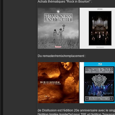
Achats thématiques "Rock in Bourlon" :
Du remaster/remix/remplacement :
(le Disillusion est l'édition 20e anniversaire avec le s
l'édition limitée InsideOut pour TPE et l'édition Taiwa