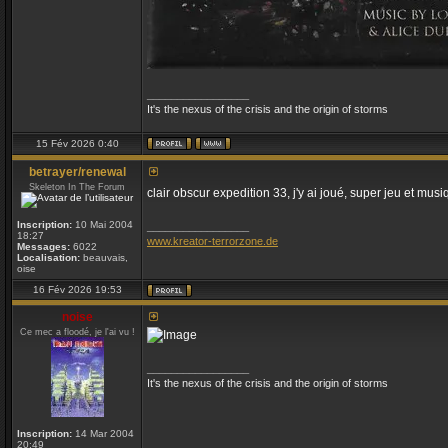
_________________
It's the nexus of the crisis and the origin of storms
15 Fév 2026 0:40
betrayer/renewal
Skeleton In The Forum
clair obscur expedition 33, j'y ai joué, super jeu et musi
Inscription:
10 Mai 2004
_________________
18:27
www.kreator-terrorzone.de
Messages:
6022
Localisation:
beauvais,
oise
16 Fév 2026 19:53
noise
Ce mec a floodé, je l'ai vu !
_________________
It's the nexus of the crisis and the origin of storms
Inscription:
14 Mar 2004
20:49