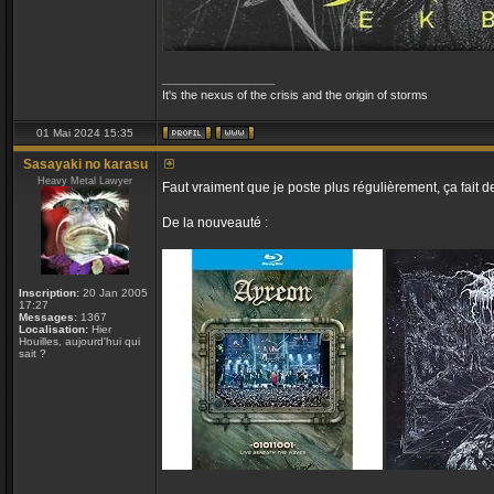
_________________
It's the nexus of the crisis and the origin of storms
01 Mai 2024 15:35
Sasayaki no karasu
Heavy Metal Lawyer
Faut vraiment que je poste plus régulièrement, ça fait
De la nouveauté :
Inscription:
20 Jan 2005
17:27
Messages:
1367
Localisation:
Hier
Houilles, aujourd'hui qui
sait ?