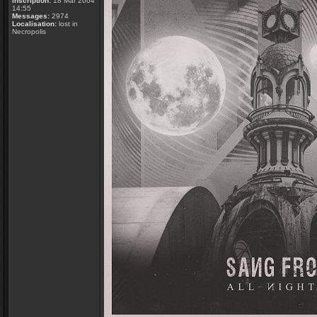
Inscription:
18 Mar 2004
14:55
Messages:
2974
Localisation:
lost in
Necropolis