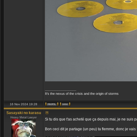
_________________
It's the nexus of the crisis and the origin of storms
16 Nov 2024 19:28
Sasayaki no karasu
Heavy Metal Lawyer
Si tu dis que t'as acheté que ça depuis mai, je ne suis p
Bon ceci dit je partage (un peu) ta flemme, donc je vais 