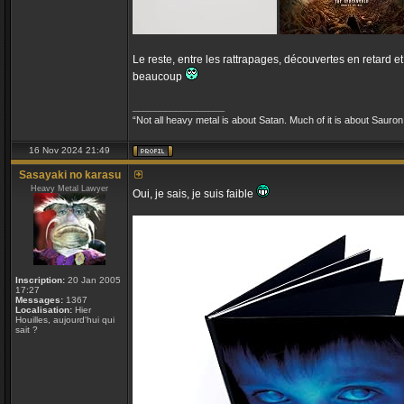
Le reste, entre les rattrapages, découvertes en retard et
beaucoup
_________________
“Not all heavy metal is about Satan. Much of it is about Sauron
16 Nov 2024 21:49
Sasayaki no karasu
Heavy Metal Lawyer
Oui, je sais, je suis faible
Inscription:
20 Jan 2005
17:27
Messages:
1367
Localisation:
Hier
Houilles, aujourd'hui qui
sait ?