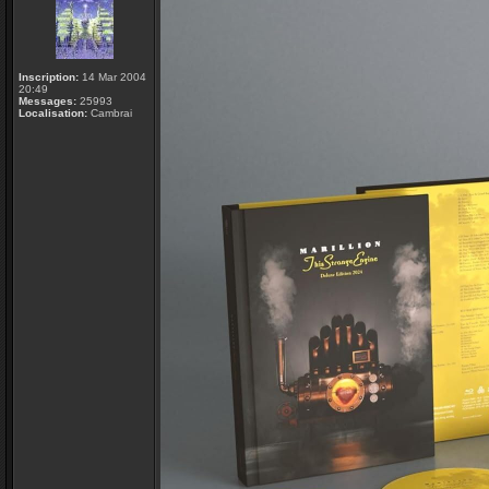
Inscription:
14 Mar 2004
20:49
Messages:
25993
Localisation:
Cambrai