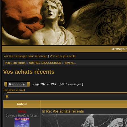
M’enregistr
Voir les messages sans réponses
|
Voir les sujets actifs
Index du forum
»
AUTRES DISCUSSIONS
»
divers...
Vos achats récents
Page
297
sur
297
[ 5937 messages ]
Imprimer le sujet
Auteur
noise
Re: Vos achats récents
Ce mec a floodé, je l'ai vu !