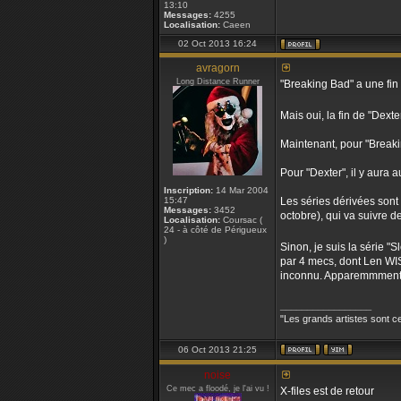
13:10
Messages:
4255
Localisation:
Caeen
02 Oct 2013 16:24
avragorn
Long Distance Runner
"Breaking Bad" a une fin 
Mais oui, la fin de "Dext
Maintenant, pour "Breakin
Pour "Dexter", il y aura 
Inscription:
14 Mar 2004
15:47
Les séries dérivées sont
Messages:
3452
octobre), qui va suivre 
Localisation:
Coursac (
24 - à côté de Périgueux
)
Sinon, je suis la série "
par 4 mecs, dont Len WIS
inconnu. Apparemmment ça
_________________
"Les grands artistes sont ce
06 Oct 2013 21:25
noise
Ce mec a floodé, je l'ai vu !
X-files est de retour