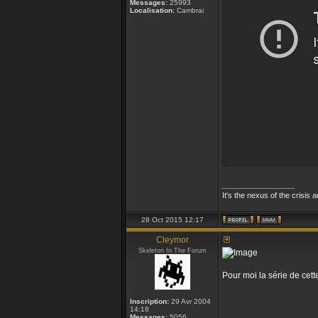
Messages:
25993
Localisation:
Cambrai
_________________
It's the nexus of the crisis 
28 Oct 2015 12:17
Cleymor
Skeleton In The Forum
Pour moi la série de cet
Inscription:
29 Avr 2004
14:18
Messages:
5056