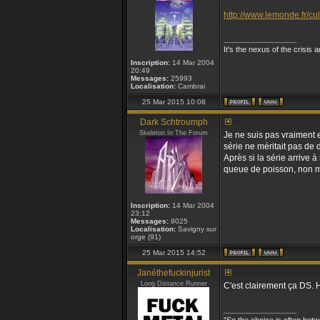
http://www.lemonde.fr/cul
_________________
It's the nexus of the crisis 
Inscription:
14 Mar 2004
20:49
Messages:
25993
Localisation:
Cambrai
25 Mar 2015 10:08
Dark Schtroumph
Skeleton In The Forum
Je ne suis pas vraiment 
série ne méritait pas de d
Après si la série arrive à
queue de poisson, non m
Inscription:
14 Mar 2004
23:12
Messages:
9025
Localisation:
Savigny sur
orge (91)
25 Mar 2015 14:52
Janéthefuckinjurist
Long Distance Runner
C'est clairement ça DS. H
_________________