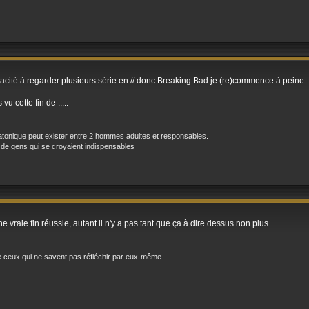
pacité à regarder plusieurs série en // donc Breaking Bad je (re)commence à peine.
vu cette fin de .....
atonique peut exister entre 2 hommes adultes et responsables.
 de gens qui se croyaient indispensables
 vraie fin réussie, autant il n'y a pas tant que ça à dire dessus non plus.
t de ceux qui ne savent pas réfléchir par eux-même.