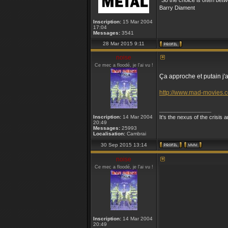
"So the choice is often bet
Barry Diament
Inscription:
15 Mar 2004
17:04
Messages:
3541
28 Mar 2015 9:11
noise
Ce mec a floodé, je l'ai vu !
Ça approche et putain j'a
http://www.mad-movies.c
_________________
Inscription:
14 Mar 2004
It's the nexus of the crisis 
20:49
Messages:
25993
Localisation:
Cambrai
30 Sep 2015 13:14
noise
Ce mec a floodé, je l'ai vu !
Inscription:
14 Mar 2004
20:49