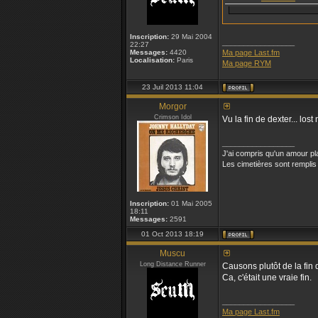
Inscription:
29 Mai 2004
_________________
22:27
Messages:
4420
Ma page Last.fm
Localisation:
Paris
Ma page RYM
23 Juil 2013 11:04
Morgor
Crimson Idol
Vu la fin de dexter... los
_________________
J'ai compris qu'un amour pl
Les cimetières sont remplis
Inscription:
01 Mai 2005
18:11
Messages:
2591
01 Oct 2013 18:19
Muscu
Long Distance Runner
Causons plutôt de la fin
Ca, c'était une vraie fin.
_________________
Ma page Last.fm