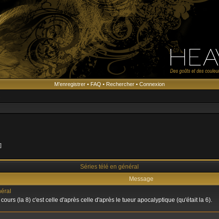
M’enregistrer
•
FAQ
•
Rechercher
•
Connexion
s
 ]
Séries télé en général
Message
néral
ours (la 8) c'est celle d'après celle d'après le tueur apocalyptique (qu'était la 6).