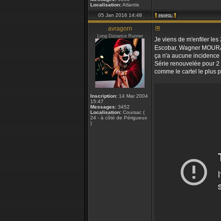
Localisation:
Atlantis
05 Jan 2016 14:48
avragorn
Long Distance Runner
Je viens de m'enfiler les
Escobar, Wagner MOURA qui
ça n'a aucune incidence 
Série renouvelée pour 2 n
comme le cartel le plus p
Inscription:
14 Mar 2004
15:47
Messages:
3452
Localisation:
Coursac (
24 - à côté de Périgueux
)