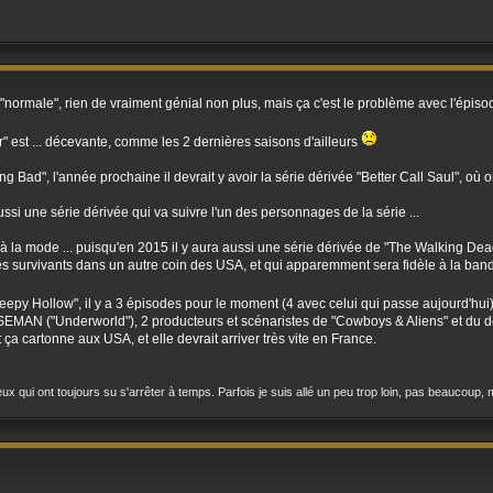
"normale", rien de vraiment génial non plus, mais ça c'est le problème avec l'épisode
er" est ... décevante, comme les 2 dernières saisons d'ailleurs
g Bad", l'année prochaine il devrait y avoir la série dérivée "Better Call Saul", où
aussi une série dérivée qui va suivre l'un des personnages de la série ...
 à la mode ... puisqu'en 2015 il y aura aussi une série dérivée de "The Walking Dea
des survivants dans un autre coin des USA, et qui apparemment sera fidèle à la ban
Sleepy Hollow", il y a 3 épisodes pour le moment (4 avec celui qui passe aujourd'hui)
EMAN ("Underworld"), 2 producteurs et scénaristes de "Cowboys & Aliens" et du der
 cartonne aux USA, et elle devrait arriver très vite en France.
ux qui ont toujours su s'arrêter à temps. Parfois je suis allé un peu trop loin, pas beaucoup