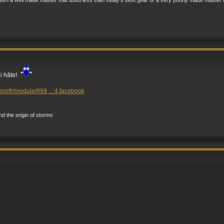
ween a well made master that used less than today's best gear or a very poorly made master
i hâte!
om/fr/module/999 ... 4.facebook
and the origin of storms