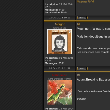
Ma page RYM
Inscription:
29 Mai 2004
22:27
Messages:
4420
Localisation:
Paris
02 Oct 2013 10:15
Morgor
Crimson Idol
Meuh non, j'ai pas la ca
Mais j'en déduit que tu as 
_________________
J'ai compris qu'un amour pl
Les cimetières sont remplis
Inscription:
01 Mai 2005
18:11
Messages:
2591
02 Oct 2013 11:59
Rabbitman
Long Distance Runner
Autant Breaking Bad a une
_________________
L'art de la citation est l'ar
Voltaire
Inscription:
14 Mar 2004