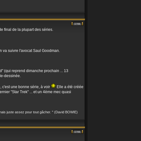
 final de la plupart des séries.
 on va suivre l'avocat Saul Goodman.
d" (qui reprend dimanche prochain ... 13
de-dessinée.
, c'est une bonne série, à voir
Elle a été créée
nier "Star Trek" ... et un 4ème mec quasi
, mais juste assez pour tout gâcher. " (David BOWIE)