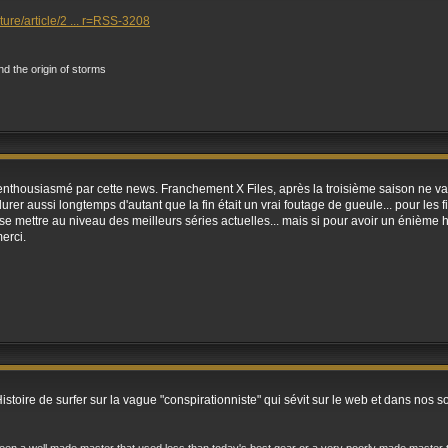
ture/article/2 ... r=RSS-3208
and the origin of storms
enthousiasmé par cette news. Franchement X Files, après la troisième saison ne val
urer aussi longtemps d'autant que la fin était un vrai foutage de gueule... pour les fil
 se mettre au niveau des meilleurs séries actuelles... mais si pour avoir un énième hi
erci.
istoire de surfer sur la vague "conspirationniste" qui sévit sur le web et dans nos 