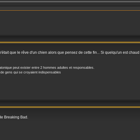
t n'était que le rêve d'un chien alors que pensez de cette fin... Si quelqu'un est cha
atonique peut exister entre 2 hommes adultes et responsables.
 de gens qui se croyaient indispensables
 de Breaking Bad.