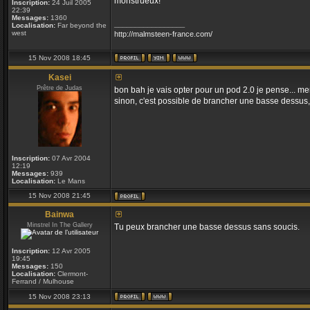
monstrueux!
Inscription:
24 Juil 2005
22:39
Messages:
1360
_________________
Localisation:
Far beyond the
west
http://malmsteen-france.com/
15 Nov 2008 18:45
Kasei
Prêtre de Judas
bon bah je vais opter pour un pod 2.0 je pense... me
sinon, c'est possible de brancher une basse dessus, 
Inscription:
07 Avr 2004
12:19
Messages:
939
Localisation:
Le Mans
15 Nov 2008 21:45
Bainwa
Minstrel In The Gallery
Tu peux brancher une basse dessus sans soucis.
Inscription:
12 Avr 2005
19:45
Messages:
150
Localisation:
Clermont-
Ferrand / Mulhouse
15 Nov 2008 23:13