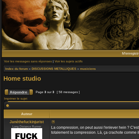
M’enregistr
Voir les messages sans réponses
|
Voir les sujets actifs
Index du forum
»
DISCUSSIONS METALLIQUES
»
musiciens
Home studio
Page
3
sur
3
[ 58 messages ]
Imprimer le sujet
Auteur
Janéthefuckinjurist
Long Distance Runner
La compression, on peut aussi l'enlever hein ? C'est u
totalement la compression. Là, ça crachote comme il f