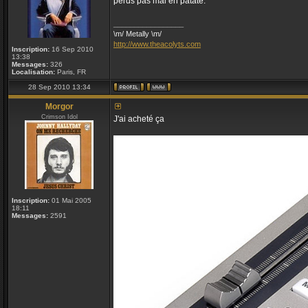
perds pas mal en patate.
_________________
\m/ Metally \m/
http://www.theacolyts.com
Inscription:
16 Sep 2010
13:38
Messages:
326
Localisation:
Paris, FR
28 Sep 2010 13:34
Morgor
Crimson Idol
J'ai acheté ça
Inscription:
01 Mai 2005
18:11
Messages:
2591