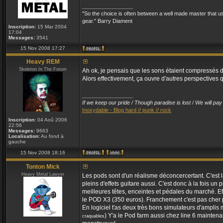
_________________
"So the choice is often between a well made master that 
gear." Barry Diament
Inscription:
15 Mar 2004
17:04
Messages:
3541
15 Nov 2008 17:27
Heavy REM
Skeleton In The Forum
Ah ok, je pensais que les sons étaient compressés 
Alors effectivement, ça ouvre d'autres perspectives 
_________________
If we keep our pride / Though paradise is lost / We will pay 
Inoxydable - Blog hard // punk // rock
Inscription:
04 Aoû 2006
22:56
Messages:
9663
Localisation:
Au fond à
gauche
15 Nov 2008 18:16
Tonton Mick
Heavy Metal Lawyer
Les pods sont d'un réalisme déconcercertant. C'est la
pleins d'effets guitare aussi. C'est donc à la fois u
meilleures têtes, enceintes et pédales du marché. E
le POD X3 (350 euros). Franchement c'est pas cher p
En logiciel t'as deux très bons simulateurs d'amplis 
) Y'a le Pod farm aussi chez line 6 maintenan
craquables