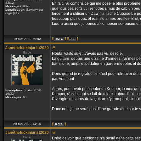
23:12
En fait, j'ai compris ce qui me pose le plus problème
Messages:
9025
que tous ces softs utilisent des simus de cab un peu
Localisation:
Savigny sur
orge (91)
forcément à utiliser un Daw (l'ai lâché Cubase LE p
beaucoup plus doux et réaliste à mes oreilles. Bref,
faudra aussi que je pense à composer sérieusement
19 Mai 2020 10:02
Janéthefuckinjurist2020
Barde
Houlà, vaste sujet. J'avais pas vu, désolé.
La guitare, depuis une dizaine d'années, j'ai mes pé
transitoire, ampli et pédalier en garde-meubles et d
Donc quand je regratouille, c'est pour retrouver des s
pas vraiment.
Après, pour avoir pu écouter un Kemper, le mec qui p
Inscription:
06 Avr 2020
Kemper, c'est ce qui se fait de mieux aujourd'hui, co
16:32
Messages:
63
l'aveugle, des pros de la guitare s'y trompent, c'est di
Donc non, je ne serai pas d'une grande aide sur le su
20 Mai 2020 14:16
Janéthefuckinjurist2020
Barde
Drôle de voir que personne n'a posté dans cette sectio