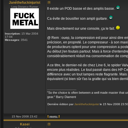
Janéthefuckinjurist
Long Distance Runner
Il existe un POD basse et des amplis basse.
Ca évite de bousiller son ampli guitare.
Mais directement sur une console, ça le fait.
Inscription:
15 Mar 2004
17:04
@ Rem : ouep, la compression est pour ainsi dire en o
Messages:
3541
précision, en propreté. Le compresseur - à son max
de producteurs optent pour une compression a posterio
Au début j'en foutais partout. Mais à force d'entendr
considérablement réduit ma consommation de compres
A ce titre, le dernier-né de chez Line 6, le spider 
encore plus réalistes. Le tout passé dans des HP Cel
différence avec un tout lampes reste flagrante. Mais
équivalent (si bien sûr t'as la gratte qui va bien derriè
_________________
"So the choice is often between a well made master that 
gear." Barry Diament
Dernière édition par
Janéthefuckinjurist
le 15 Nov 2008 23:50,
15 Nov 2008 23:42
Kasei