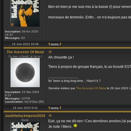
Ben eh bien je me suis mis à la basse (!) pour remont
morceaux de terminés. Enfin... on n'a toujours pas d
Inscription:
06 Avr 2020
16:32
Messages:
63
16 Juin 2023 16:48
The Ancestor Of Metal
Ce mec a floodé, je l'ai vu !
Ah chouette ça !
TIens à propos de groupe français, tu as écouté ESTH
_________________
Its' been a long long time... Hasn't it ?
Dernière édition par
The Ancestor Of Metal
le 29 Juin 2023 14
Inscription:
15 Mar 2004
8:23
Messages:
10709
Localisation:
Val d'Oise (95)
19 Juin 2023 9:42
Janéthefuckinjurist2020
Barde
Euh, ça ne me dit rien ! Ces dernières années j'ai p
Je note ! Merci.