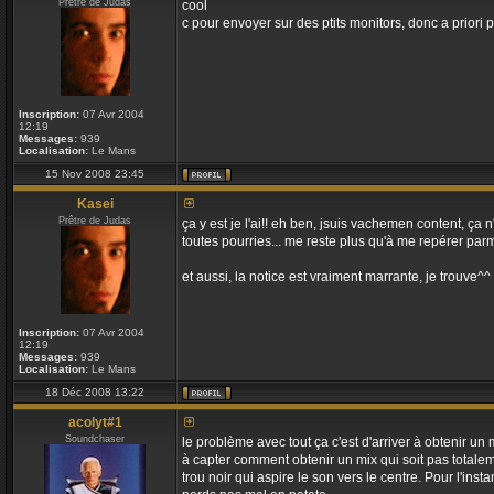
Prêtre de Judas
cool
c pour envoyer sur des ptits monitors, donc a priori p
Inscription:
07 Avr 2004
12:19
Messages:
939
Localisation:
Le Mans
15 Nov 2008 23:45
Kasei
Prêtre de Judas
ça y est je l'ai!! eh ben, jsuis vachemen content, ça
toutes pourries... me reste plus qu'à me repérer par
et aussi, la notice est vraiment marrante, je trouve^^
Inscription:
07 Avr 2004
12:19
Messages:
939
Localisation:
Le Mans
18 Déc 2008 13:22
acolyt#1
Soundchaser
le problème avec tout ça c'est d'arriver à obtenir un 
à capter comment obtenir un mix qui soit pas totalem
trou noir qui aspire le son vers le centre. Pour l'insta