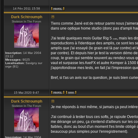
14 Fév 2011 15:58
Dark Schtroumph
Skeleton In The Forum
Tiens comme Jané est de retour parmi nous j'aimerais
dans une optique home studio (donc pas d'ampli ha
J'ai testé quelques mois Guitar Rig 5
, mais les d
craké
reproductions à l'identique des amplis, ce sont les se
amplis que j'ai essayé (le grain est là par contre) e
par contre). Et depuis hier je test la version démo de
Inscription:
14 Mar 2004
23:12
coup, le grain qui semble souvent au rendez-vous que
Messages:
9025
vaut et surpasse les AxeFX et autre Kemper à 1500 b
Localisation:
Savigny sur
orge (91)
j'approfondisse mes tests, en fait j'ai l'impression q
Bref, si t'as un avis sur la question, je suis bien curie
15 Mai 2020 9:47
Dark Schtroumph
Skeleton In The Forum
Je me réponds à moi même, si jamais ça peut intére
J'ai continué à tester tous ces softs, je rajoute Ove
me dérange un peu, ça s'entend d'ailleurs sur les comp
faibles, donc au bout d'un moment t'es limite obligé 
beaucoup plus simples pour l'enregistrement).
Inscription:
14 Mar 2004