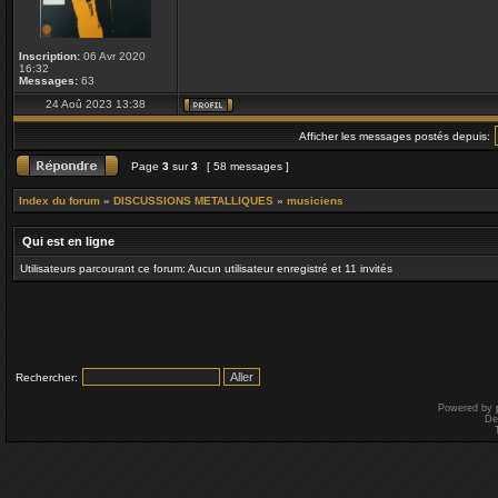
Inscription:
06 Avr 2020
16:32
Messages:
63
24 Aoû 2023 13:38
Afficher les messages postés depuis:
Page
3
sur
3
[ 58 messages ]
Index du forum
»
DISCUSSIONS METALLIQUES
»
musiciens
Qui est en ligne
Utilisateurs parcourant ce forum: Aucun utilisateur enregistré et 11 invités
Rechercher:
Powered by
De