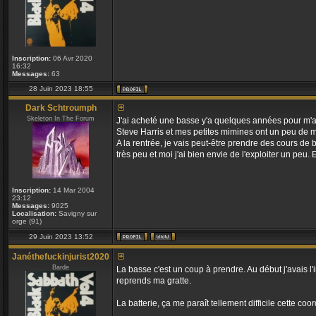
Inscription:
06 Avr 2020
16:32
Messages:
63
28 Juin 2023 18:55
Dark Schtroumph
Skeleton In The Forum
J'ai acheté une basse y'a quelques années pour m'am
Steve Harris et mes petites mimines ont un peu de ma
A la rentrée, je vais peut-être prendre des cours de b
très peu et moi j'ai bien envie de l'exploiter un pe
Inscription:
14 Mar 2004
23:12
Messages:
9025
Localisation:
Savigny sur
orge (91)
29 Juin 2023 13:52
Janéthefuckinjurist2020
Barde
La basse c'est un coup à prendre. Au début j'avais l'
reprends ma gratte.
La batterie, ça me paraît tellement difficile cette co