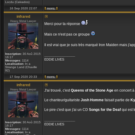
Locdu (Calvados)
16 Sep 2020 22:07
infrared
Heavy Metal Lawyer
Merci pour ta réponse
Mais ce n'est pas ce groupe
Il est vrai que je suis très marqué Iron Maiden mais j'a
Inscription:
30 Aoû 2015
_________________
16:17
EDDIE LIVES
Messages:
1114
Localisation:
In a
Strange Land (Chaville
92)
17 Sep 2020 20:33
infrared
Heavy Metal Lawyer
J'ai trouvé, c'est
Queens of the Stone Age
en concert à
Le chanteur/guitariste
Josh Homme
faisait partie de
Ky
Le pire c'est que j'ai un CD
Songs for the Deaf
qui est t
_________________
Inscription:
30 Aoû 2015
EDDIE LIVES
16:17
Messages:
1114
Localisation:
In a