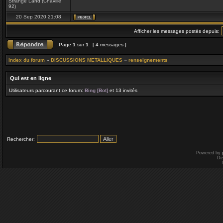
Strange Land (Chaville
92)
20 Sep 2020 21:08
Afficher les messages postés depuis:
Page
1
sur
1
[ 4 messages ]
Index du forum
»
DISCUSSIONS METALLIQUES
»
renseignements
Qui est en ligne
Utilisateurs parcourant ce forum:
Bing [Bot]
et 13 invités
Rechercher:
Powered by
De