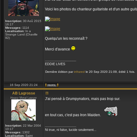
Voici les photos du chanteur guitariste et d'un autre guit
Inscription:
30 Aoû 2015
16:17
Messages:
1114
Localisation:
In a
Strange Land (Chaville
92)
Quelqu'un les reconnaît ?
Merci d'avance
_________________
EDDIE LIVES
Dernière édition par
infrared
le 20 Sep 2020 21:09, édité 1 fois.
16 Sep 2020 21:24
AB Lagrosse
Heavy Metal Lawyer
J'ai pensé à Grumpynators, mais pas trop sur.
en tout cas, c'est pas Iron Maiden.
_________________
Inscription:
22 Mar 2004
10:17
Ni true, ni false, lucide seulement...
Messages:
1302
Localisation:
Saint