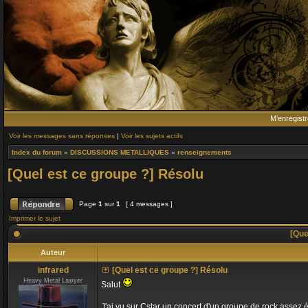
M’enregistr
Voir les messages sans réponses
|
Voir les sujets actifs
Index du forum
»
DISCUSSIONS METALLIQUES
»
renseignements
[Quel est ce groupe ?] Résolu
Page
1
sur
1
[ 4 messages ]
Imprimer le sujet
[Que
Auteur
infrared
[Quel est ce groupe ?] Résolu
Heavy Metal Lawyer
Salut
J'ai vu sur Cstar un concert d'un groupe de rock assez é