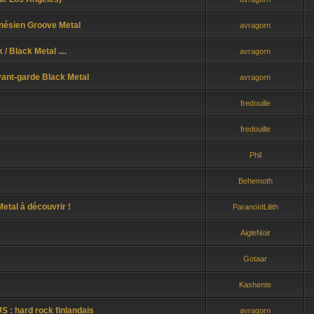
nésien Groove Metal
avragorn
 Black Metal ....
avragorn
ant-garde Black Metal
avragorn
fredouille
fredouille
Phil
Behemoth
etal à découvrir !
ParanoïdLilith
AigleNoir
Gotaar
Kashente
 hard rock finlandais
avragorn