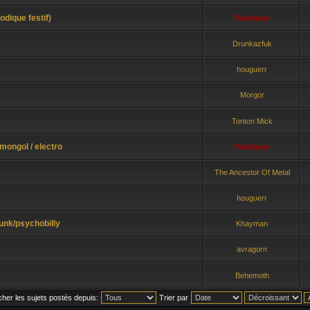
dique festif)
Rabbitman
Drunkazfuk
houguerr
Morgor
Tonton Mick
 mongol / electro
Rabbitman
The Ancestor Of Metal
houguerr
unk/psychobilly
Khayman
avragorn
Behemoth
icher les sujets postés depuis:
Trier par