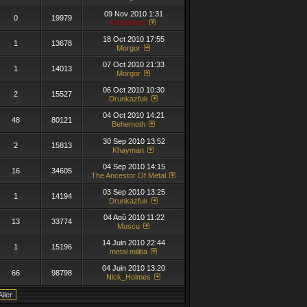
09 Nov 2010 1:31
0
19979
Rabbitman
18 Oct 2010 17:55
1
13678
Morgor
07 Oct 2010 21:33
1
14013
Morgor
06 Oct 2010 10:30
2
15527
Drunkazfuk
04 Oct 2010 14:21
48
80121
Behemoth
30 Sep 2010 13:52
2
15813
Khayman
04 Sep 2010 14:15
16
34605
The Ancestor Of Metal
03 Sep 2010 13:25
1
14194
Drunkazfuk
04 Aoû 2010 11:22
13
33774
Muscu
14 Juin 2010 22:44
1
15196
metal militia
04 Juin 2010 13:20
66
98798
Nick_Holmes