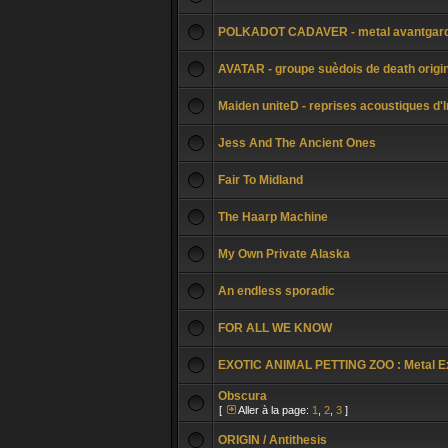
POLKADOT CADAVER - metal avantgard
AVATAR - groupe suèdois de death origi
Maiden uniteD - reprises acoustiques d'
Jess And The Ancient Ones
Fair To Midland
The Haarp Machine
My Own Private Alaska
An endless sporadic
FOR ALL WE KNOW
EXOTIC ANIMAL PETTING ZOO : Metal E
Obscura
[
Aller à la page:
1
,
2
,
3
]
ORIGIN / Antithesis