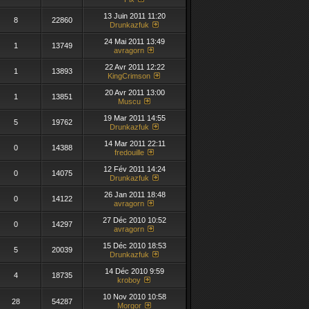
13 Juin 2011 11:20
8
22860
Drunkazfuk
24 Mai 2011 13:49
1
13749
avragorn
22 Avr 2011 12:22
1
13893
KingCrimson
20 Avr 2011 13:00
1
13851
Muscu
19 Mar 2011 14:55
5
19762
Drunkazfuk
14 Mar 2011 22:11
0
14388
fredouille
12 Fév 2011 14:24
0
14075
Drunkazfuk
26 Jan 2011 18:48
0
14122
avragorn
27 Déc 2010 10:52
0
14297
avragorn
15 Déc 2010 18:53
5
20039
Drunkazfuk
14 Déc 2010 9:59
4
18735
kroboy
10 Nov 2010 10:58
28
54287
Morgor