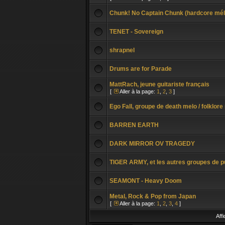
Chunk! No Captain Chunk (hardcore mélo
TENET - Sovereign
shrapnel
Drums are for Parade
MattRach, jeune guitariste français
[
Aller à la page:
1
,
2
,
3
]
Ego Fall, groupe de death melo / folklore
BARREN EARTH
DARK MIRROR OV TRAGEDY
TIGER ARMY, et les autres groupes de p
SEAMONT - Heavy Doom
Metal, Rock & Pop from Japan
[
Aller à la page:
1
,
2
,
3
,
4
]
Aff