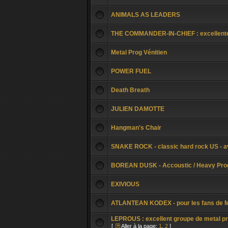
ANIMALS AS LEADERS
THE COMMANDER-IN-CHIEF : excellente gu
Metal Prog Vénitien
POWER FUEL
Death Breath
JULIEN DAMOTTE
Hangman's Chair
SNAKE ROCK - classic hard rock US - av
BOREAN DUSK - Accoustic / Heavy Prog 
EXIVIOUS
ATLANTEAN KODEX - pour les fans d
LEPROUS : excellent groupe de metal pr
[
Aller à la page:
1
,
2
]