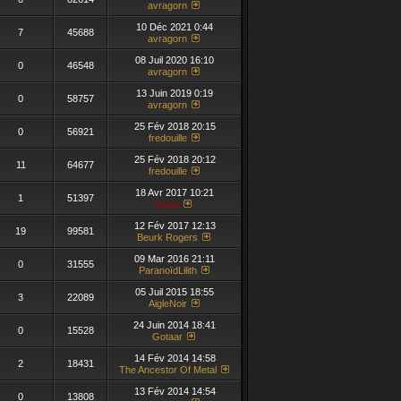
avragorn
10 Déc 2021 0:44
7
45688
avragorn
08 Juil 2020 16:10
0
46548
avragorn
13 Juin 2019 0:19
0
58757
avragorn
25 Fév 2018 20:15
0
56921
fredouille
25 Fév 2018 20:12
11
64677
fredouille
18 Avr 2017 10:21
1
51397
noise
12 Fév 2017 12:13
19
99581
Beurk Rogers
09 Mar 2016 21:11
0
31555
ParanoïdLilith
05 Juil 2015 18:55
3
22089
AigleNoir
24 Juin 2014 18:41
0
15528
Gotaar
14 Fév 2014 14:58
2
18431
The Ancestor Of Metal
13 Fév 2014 14:54
0
13808