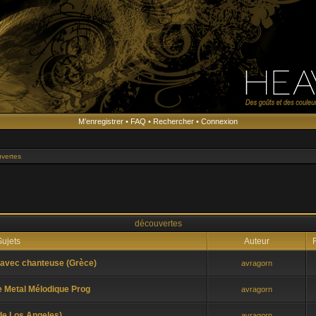
M’enregistrer
•
FAQ
•
Rechercher
•
Connexion
s
vertes
découvertes
ujets
Auteur
R
 avec chanteuse (Grèce)
avragorn
 Metal Mélodique Prog
avragorn
de Los Angeles)
avragorn