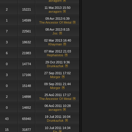
avragorn
11 Mai 2013 15:50
2
15221
avragorn
09 Avr 2013 6:39
1
14599
The Ancestor Of Metal
08 Avr 2013 8:15
7
22561
Joc
02 Mar 2013 16:40
3
18632
Khayman
07 Mar 2012 21:03
6
21983
Hephaïstos
29 Oct 2011 9:36
0
14774
Drunkazfuk
27 Sep 2011 17:02
3
17166
Morgor
09 Sep 2011 21:44
0
15148
Morgor
25 Aoû 2011 17:17
2
14898
The Ancestor Of Metal
06 Aoû 2011 10:28
0
14652
avragorn
19 Juil 2011 16:04
43
65940
Drunkazfuk
10 Juil 2011 14:34
15
31877
Fix