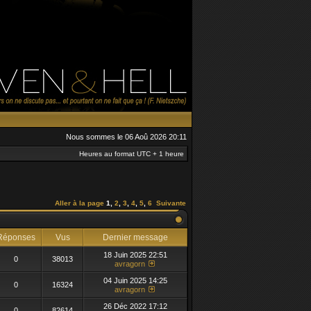
Nous sommes le 06 Aoû 2026 20:11
Heures au format UTC + 1 heure
Aller à la page
1
,
2
,
3
,
4
,
5
,
6
Suivante
éponses
Vus
Dernier message
18 Juin 2025 22:51
0
38013
avragorn
04 Juin 2025 14:25
0
16324
avragorn
26 Déc 2022 17:12
0
82614