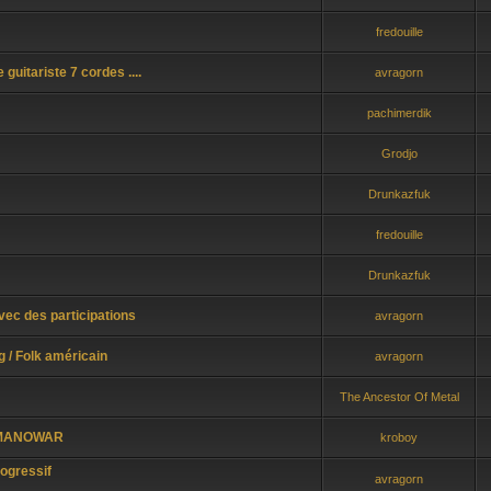
fredouille
itariste 7 cordes ....
avragorn
pachimerdik
Grodjo
Drunkazfuk
fredouille
Drunkazfuk
ec des participations
avragorn
/ Folk américain
avragorn
The Ancestor Of Metal
e MANOWAR
kroboy
ogressif
avragorn