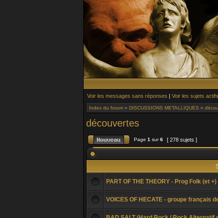
Voir les messages sans réponses
|
Voir les sujets actif
Index du forum
»
DISCUSSIONS METALLIQUES
»
décou
découvertes
Page
1
sur
6
[ 278 sujets ]
S
PART OF THE THEORY - Prog Folk (et +)
VOICES OF HECATE - groupe français de
BAD SALT (Hard Rock / Rock Alternatif 