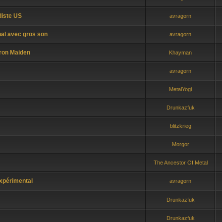
iste US
avragorn
nal avec gros son
avragorn
Iron Maiden
Khayman
avragorn
MetalYogi
Drunkazfuk
blitzkrieg
Morgor
The Ancestor Of Metal
xpérimental
avragorn
Drunkazfuk
Drunkazfuk