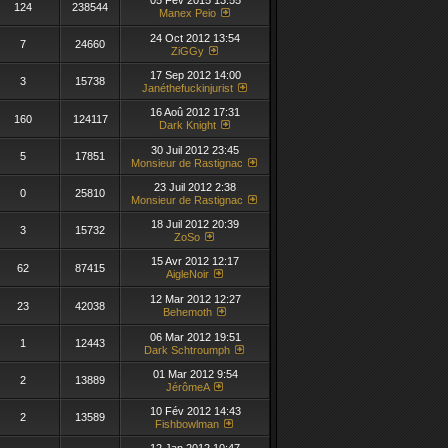
05 Fév 2015 13:55
124
238544
Manex Peio
24 Oct 2012 13:54
7
24660
ZiGGy
17 Sep 2012 14:00
3
15738
Janéthefuckinjurist
16 Aoû 2012 17:31
160
124117
Dark Knight
30 Juil 2012 23:45
5
17851
Monsieur de Rastignac
23 Juil 2012 2:38
0
25810
Monsieur de Rastignac
18 Juil 2012 20:39
3
15732
ZoSo
15 Avr 2012 12:17
62
87415
AigleNoir
12 Mar 2012 12:27
23
42038
Behemoth
06 Mar 2012 19:51
1
12443
Dark Schtroumph
01 Mar 2012 9:54
2
13889
JérômeA
10 Fév 2012 14:43
2
13589
Fishbowlman