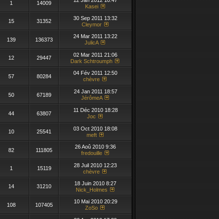
12 Jan 2012 10:47
1
14009
Kasei
30 Sep 2011 13:32
15
31352
Cleymor
24 Mar 2011 13:22
139
136373
JulicA
02 Mar 2011 21:06
12
29447
Dark Schtroumph
04 Fév 2011 12:50
57
80284
chèvre
24 Jan 2011 18:57
50
67189
JérômeA
11 Déc 2010 18:28
44
63807
Joc
03 Oct 2010 18:08
10
25541
meft
26 Aoû 2010 9:36
82
111805
fredouille
28 Juil 2010 12:23
1
15119
chèvre
18 Juin 2010 8:27
14
31210
Nick_Holmes
10 Mai 2010 20:29
108
107405
ZoSo