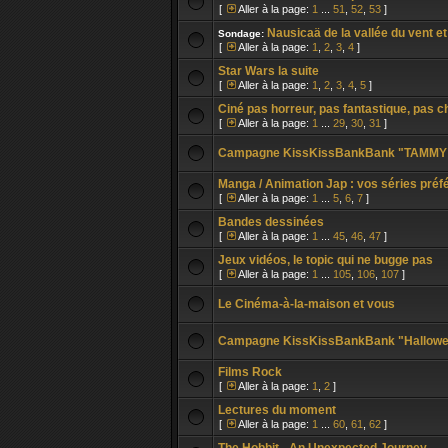
[
Aller à la page:
1
...
51
,
52
,
53
]
Nausicaä de la vallée du vent e
Sondage:
[
Aller à la page:
1
,
2
,
3
,
4
]
Star Wars la suite
[
Aller à la page:
1
,
2
,
3
,
4
,
5
]
Ciné pas horreur, pas fantastique, pas ch
[
Aller à la page:
1
...
29
,
30
,
31
]
Campagne KissKissBankBank "TAMMY 
Manga / Animation Jap : vos séries pré
[
Aller à la page:
1
...
5
,
6
,
7
]
Bandes dessinées
[
Aller à la page:
1
...
45
,
46
,
47
]
Jeux vidéos, le topic qui ne bugge pas
[
Aller à la page:
1
...
105
,
106
,
107
]
Le Cinéma-à-la-maison et vous
Campagne KissKissBankBank "Hallowee
Films Rock
[
Aller à la page:
1
,
2
]
Lectures du moment
[
Aller à la page:
1
...
60
,
61
,
62
]