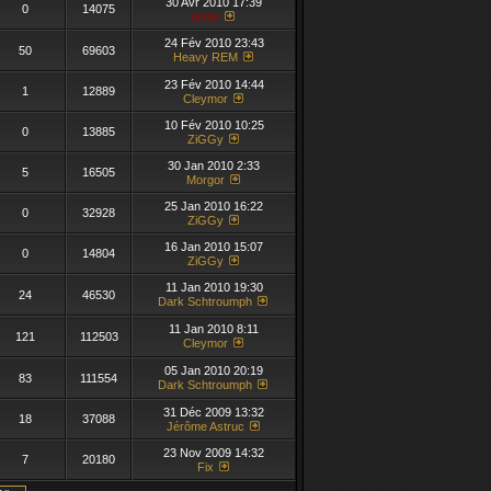
30 Avr 2010 17:39
0
14075
noise
24 Fév 2010 23:43
50
69603
Heavy REM
23 Fév 2010 14:44
1
12889
Cleymor
10 Fév 2010 10:25
0
13885
ZiGGy
30 Jan 2010 2:33
5
16505
Morgor
25 Jan 2010 16:22
0
32928
ZiGGy
16 Jan 2010 15:07
0
14804
ZiGGy
11 Jan 2010 19:30
24
46530
Dark Schtroumph
11 Jan 2010 8:11
121
112503
Cleymor
05 Jan 2010 20:19
83
111554
Dark Schtroumph
31 Déc 2009 13:32
18
37088
Jérôme Astruc
23 Nov 2009 14:32
7
20180
Fix