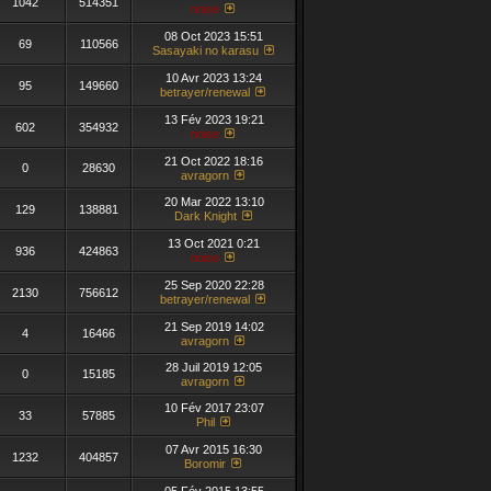
1042
514351
noise
08 Oct 2023 15:51
69
110566
Sasayaki no karasu
10 Avr 2023 13:24
95
149660
betrayer/renewal
13 Fév 2023 19:21
602
354932
noise
21 Oct 2022 18:16
0
28630
avragorn
20 Mar 2022 13:10
129
138881
Dark Knight
13 Oct 2021 0:21
936
424863
noise
25 Sep 2020 22:28
2130
756612
betrayer/renewal
21 Sep 2019 14:02
4
16466
avragorn
28 Juil 2019 12:05
0
15185
avragorn
10 Fév 2017 23:07
33
57885
Phil
07 Avr 2015 16:30
1232
404857
Boromir