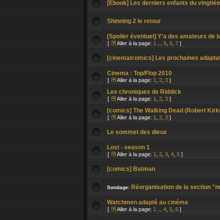
[Ebook] Les derniers enfants du vingtièm
Shinning 2 le retour
[Spoiler éventuel] Y'a des amateurs de l
[
Aller à la page:
1
...
5
,
6
,
7
]
[cinema/comics] Les prochaines adapta
Cinema : Top/Flop 2010
[
Aller à la page:
1
,
2
,
3
]
Les chroniques de Riddick
[
Aller à la page:
1
,
2
,
3
]
[comics] The Walking Dead (Robert Kir
[
Aller à la page:
1
,
2
,
3
]
Le sommet des dieux
Lost - season 1
[
Aller à la page:
1
,
2
,
3
,
4
,
5
]
[comics] Batman
Réorganisation de la section "
Sondage:
Watchmen adapté au cinéma
[
Aller à la page:
1
...
4
,
5
,
6
]