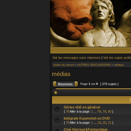
Voir les messages sans réponses
|
Voir les sujets actif
Index du forum
»
AUTRES DISCUSSIONS
»
médias
médias
Page
1
sur
8
[ 379 sujets ]
S
Séries télé en général
[
Aller à la page:
1
...
78
,
79
,
80
]
Intégrale Kaamelott en DVD
[
Aller à la page:
1
...
19
,
20
,
21
]
Ciné Horreur&Fantastique