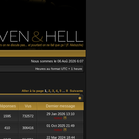
Nous sommes le 06 Aoû 2026 6:07
Heures au format UTC + 1 heure
Aller à la page
1
,
2
,
3
,
4
,
5
...
8
Suivante
éponses
Vus
Dernier message
29 Jan 2026 13:10
1595
732572
noise
01 Oct 2025 21:49
410
306416
noise
22 Mar 2024 18:44