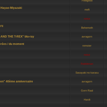
Feelgood
t Hayao Miyazaki
meft
noise
'ti
Behemoth
AND THE T-REX" blu-ray
avragorn
férées / du moment
remster
noise
Rabbitman
Sasayaki no karasu
n" 40ème anniversaire
avragorn
Gorn Raal
Hardt