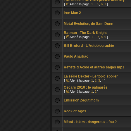
The Hobbit - An Unexpected Journey
[
Aller à la page:
1
...
5
,
6
,
7
]
Iron Man 2
Metal Evolution, de Sam Dunn
Batman - The Dark Knight
[
Aller à la page:
1
...
7
,
8
,
9
]
Bill Bruford - L'Autobiographie
Paulo Anarkao
Reflets d'Acide et autres sagas mp3
La série Dexter - Le topic spoiler
[
Aller à la page:
1
,
2
,
3
,
4
]
Oscars 2010 : le palmarès
[
Aller à la page:
1
,
2
]
Émission Zegut mcm
Rock of Ages
Métal - Islam - dangereux - fou ?