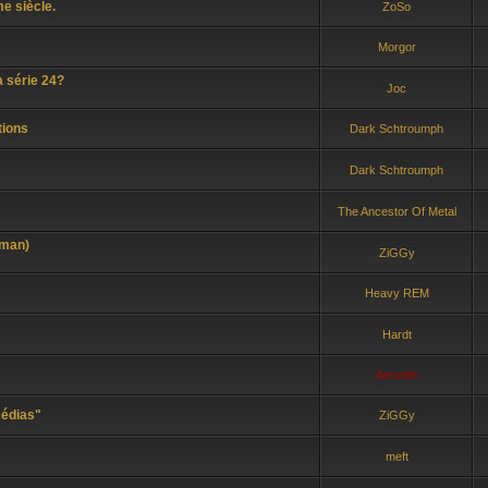
e siècle.
ZoSo
Morgor
a série 24?
Joc
tions
Dark Schtroumph
Dark Schtroumph
The Ancestor Of Metal
kman)
ZiGGy
Heavy REM
Hardt
Aeronth
médias"
ZiGGy
meft