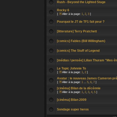
Rush - Beyond the Lighted Stage
Rocky 6
[
Aller à la page:
1
,
2
,
3
]
Pourquoi le JT de TF1 fait peur ?
[litterature] Terry Pratchett
[comics] Fables (Bill Willingham)
[comics] The Stuff of Legend
[médias / pensée] Lilian Thuram "Mes ét
Le Topic Johnnie To
[
Aller à la page:
1
,
2
]
Avatar : le nouveau James Cameron pr
[
Aller à la page:
1
...
5
,
6
,
7
]
[cinéma] Bilan de la décénnie
[
Aller à la page:
1
,
2
,
3
,
4
,
5
]
[cinéma] Bilan 2009
Sondage super heros