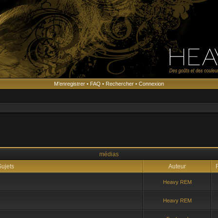
M’enregistrer
•
FAQ
•
Rechercher
•
Connexion
s
médias
ujets
Auteur
R
Heavy REM
Heavy REM