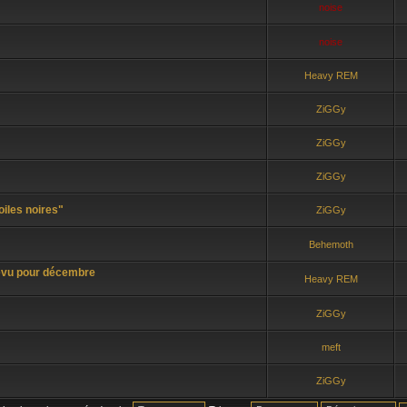
noise
noise
Heavy REM
ZiGGy
ZiGGy
ZiGGy
oiles noires"
ZiGGy
Behemoth
évu pour décembre
Heavy REM
ZiGGy
meft
ZiGGy