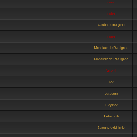
noise
noise
Janéthefuckinjurist
noise
Monsieur de Rastignac
Monsieur de Rastignac
Aeronth
Joc
avragorn
Cleymor
Behemoth
Janéthefuckinjurist