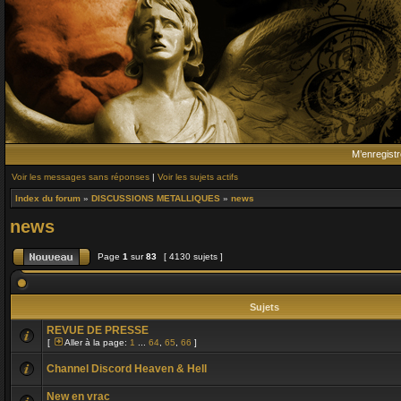
M’enregistr
Voir les messages sans réponses
|
Voir les sujets actifs
Index du forum
»
DISCUSSIONS METALLIQUES
»
news
news
Page
1
sur
83
[ 4130 sujets ]
Sujets
REVUE DE PRESSE
[
Aller à la page:
1
...
64
,
65
,
66
]
Channel Discord Heaven & Hell
New en vrac