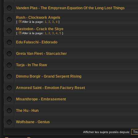
Vanden Plas - The Empyrean Equation Of the Long Lost Things
Rush - Clockwork Angels
[
Aller à la page:
1
,
2
,
3
,
4
]
Mastodon - Crack the Skye
[
Aller à la page:
1
,
2
,
3
,
4
,
5
]
Edu Falaschi - Eldorado
Greta Van Fleet - Starcatcher
Tarja - In The Raw
Dimmu Borgir - Grand Serpent Rising
Armored Saint - Emotion Factory Reset
Misanthrope - Embrasement
The Hu - Hun
Wolfsbane - Genius
Afficher les sujets postés depuis: