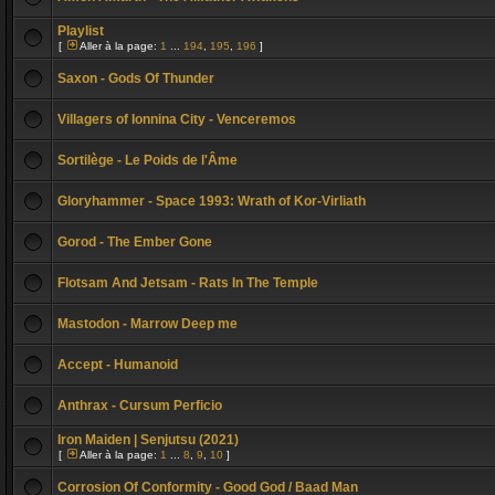
Playlist
[
Aller à la page:
1
...
194
,
195
,
196
]
Saxon - Gods Of Thunder
Villagers of Ionnina City - Venceremos
Sortilège - Le Poids de l'Âme
Gloryhammer - Space 1993: Wrath of Kor-Virliath
Gorod - The Ember Gone
Flotsam And Jetsam - Rats In The Temple
Mastodon - Marrow Deep me
Accept - Humanoid
Anthrax - Cursum Perficio
Iron Maiden | Senjutsu (2021)
[
Aller à la page:
1
...
8
,
9
,
10
]
Corrosion Of Conformity - Good God / Baad Man