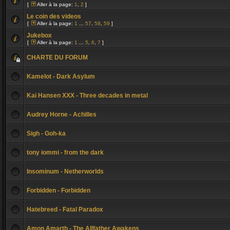
[
Aller à la page:
1
,
2
]
Le coin des videos
[
Aller à la page:
1
...
57
,
58
,
59
]
Jukebox
[
Aller à la page:
1
...
5
,
6
,
7
]
CHARTE DU FORUM
Kamelot - Dark Asylum
Kai Hansen XXX - Three decades in metal
Audrey Horne - Achilles
Sigh - Goh-ka
tony iommi - from the dark
Insominum - Netherworlds
Forbidden - Forbidden
Hatebreed - Fatal Paradox
Amon Amarth - The Allfather Awakens