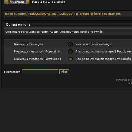
Page
1
sur
1
[ 1 sujet ]
Index du forum
»
DISCUSSIONS METALLIQUES
»
le groupe préferé des H&H'iens
Qui est en ligne
Utilisateurs parcourant ce forum: Aucun utilisateur enregistré et 5 invités
Nouveaux messages
Pas de nouveau message
Nouveaux messages [ Populaires ]
Pas de nouveaux messages [ Populaires 
Nouveaux messages [ Verrouillés ]
Pas de nouveaux messages [ Verrouillés 
Rechercher:
Powered by
De