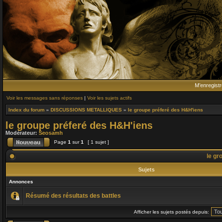
M’enregistr
Voir les messages sans réponses
|
Voir les sujets actifs
Index du forum
»
DISCUSSIONS METALLIQUES
»
le groupe préferé des H&H'iens
le groupe préferé des H&H'iens
Modérateur:
Seosamh
Page
1
sur
1
[ 1 sujet ]
le gr
Sujets
Annonces
Résumé des résultats des battles
Afficher les sujets postés depuis: