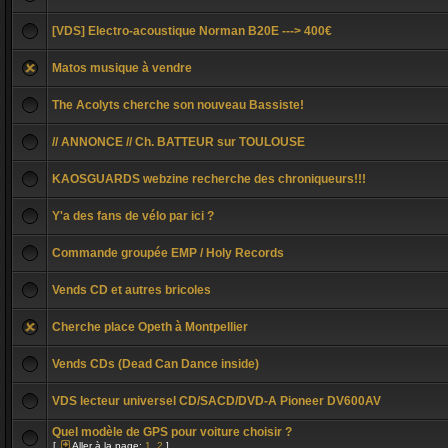
[VDS] Electro-acoustique Norman B20E ---> 400€
Matos musique à vendre
The Acolyts cherche son nouveau Bassiste!
// ANNONCE // Ch. BATTEUR sur TOULOUSE
KAOSGUARDS webzine recherche des chroniqueurs!!!
Y'a des fans de vélo par ici ?
Commande groupée EMP / Holy Records
Vends CD et autres bricoles
Cherche place Opeth à Montpellier
Vends CDs (Dead Can Dance inside)
VDS lecteur universel CD/SACD/DVD-A Pioneer DV600AV
Quel modèle de GPS pour voiture choisir ?
[
Aller à la page:
1
,
2
]