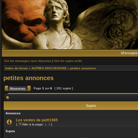
M’enregistr
Voir les messages sans réponses
|
Voir les sujets actifs
Index du forum
»
AUTRES DISCUSSIONS
»
petites annonces
petites annonces
Page
1
sur
6
[ 261 sujets ]
Sujets
Annonces
Les ventes de pat01965
[
Aller à la page:
1
,
2
]
Sujets