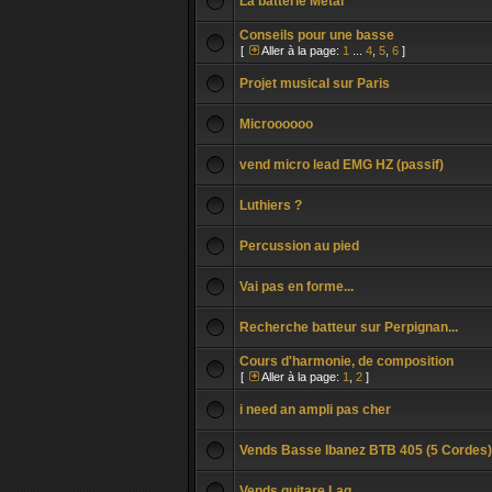
La batterie Metal
Conseils pour une basse
[
Aller à la page:
1
...
4
,
5
,
6
]
Projet musical sur Paris
Microooooo
vend micro lead EMG HZ (passif)
Luthiers ?
Percussion au pied
Vai pas en forme...
Recherche batteur sur Perpignan...
Cours d'harmonie, de composition
[
Aller à la page:
1
,
2
]
i need an ampli pas cher
Vends Basse Ibanez BTB 405 (5 Cordes)
Vends guitare Lag