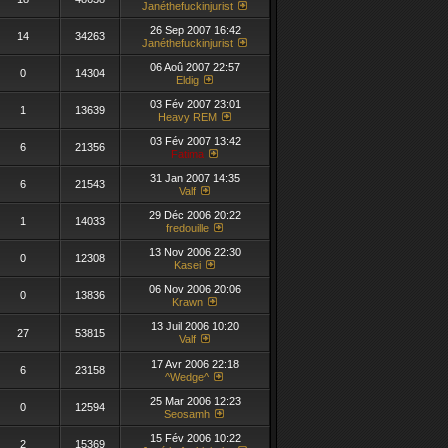
Janéthefuckinjurist
26 Sep 2007 16:42
14
34263
Janéthefuckinjurist
06 Aoû 2007 22:57
0
14304
Eldig
03 Fév 2007 23:01
1
13639
Heavy REM
03 Fév 2007 13:42
6
21356
Fatima
31 Jan 2007 14:35
6
21543
Valf
29 Déc 2006 20:22
1
14033
fredouille
13 Nov 2006 22:30
0
12308
Kasei
06 Nov 2006 20:06
0
13836
Krawn
13 Juil 2006 10:20
27
53815
Valf
17 Avr 2006 22:18
6
23158
^Wedge^
25 Mar 2006 12:23
0
12594
Seosamh
15 Fév 2006 10:22
2
15369