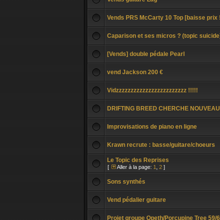
Vends PRS McCarty 10 Top [baisse prix !
Caparison et ses micros ? (topic suicide
[Vends] double pédale Pearl
vend Jackson 200 €
Vidzzzzzzzzzzzzzzzzzzzzzzzz !!!!!
DRIFTING BREED CHERCHE NOUVEAU
Improvisations de piano en ligne
Krawn recrute : basse/guitare/choeurs
Le Topic des Reprises
[
Aller à la page:
1
,
2
]
Sons synthés
Vend pédalier guitare
Projet groupe Opeth/Porcupine Tree 59/