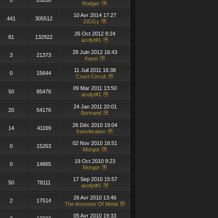
0
20050
Rodger
10 Avr 2014 17:27
441
305512
ZiGGy
26 Oct 2012 9:24
81
132922
acolyt#1
28 Juin 2012 16:43
3
21373
Kasei
11 Juil 2011 16:38
0
15644
Court-Circuit
09 Mar 2011 13:50
50
85476
acolyt#1
24 Jan 2011 20:01
20
54176
Bertrand
26 Déc 2010 19:04
14
41169
freevibration
02 Nov 2010 16:51
0
15263
Morgor
19 Oct 2010 9:23
0
14865
Morgor
17 Sep 2010 15:57
50
78111
acolyt#1
26 Avr 2010 13:46
2
17514
The Ancestor Of Metal
05 Avr 2010 19:33