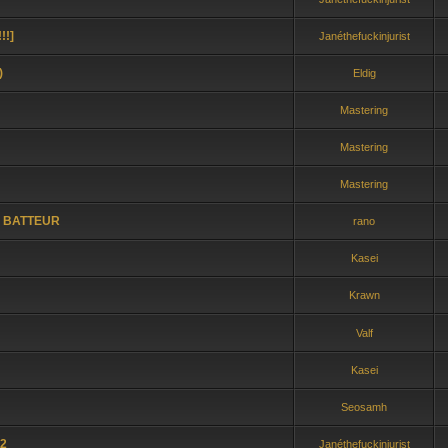
!!]
Janéthefuckinjurist
)
Eldig
Mastering
Mastering
Mastering
 BATTEUR
rano
Kasei
Krawn
Valf
Kasei
Seosamh
62
Janéthefuckinjurist