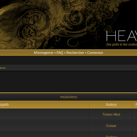
M’enregistrer
•
FAQ
•
Rechercher
•
Connexion
s
iens
musiciens
ujets
Auteur
R
Tonton Mick
Gotaar