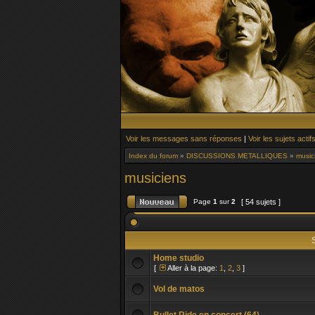
Voir les messages sans réponses
|
Voir les sujets actif
Index du forum
»
DISCUSSIONS METALLIQUES
»
music
musiciens
Page
1
sur
2
[ 54 sujets ]
S
Home studio
[
Aller à la page:
1
,
2
,
3
]
Vol de matos