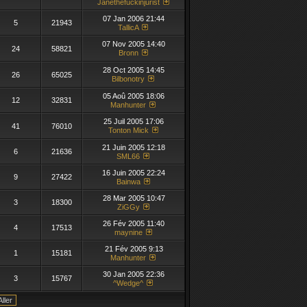
Janéthefuckinjurist
07 Jan 2006 21:44
5
21943
TallicA
07 Nov 2005 14:40
24
58821
Bronn
28 Oct 2005 14:45
26
65025
Bilbonotry
05 Aoû 2005 18:06
12
32831
Manhunter
25 Juil 2005 17:06
41
76010
Tonton Mick
21 Juin 2005 12:18
6
21636
SML66
16 Juin 2005 22:24
9
27422
Bainwa
28 Mar 2005 10:47
3
18300
ZiGGy
26 Fév 2005 11:40
4
17513
maynine
21 Fév 2005 9:13
1
15181
Manhunter
30 Jan 2005 22:36
3
15767
^Wedge^