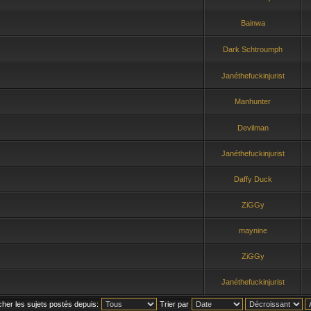
Bainwa
Dark Schtroumph
Janéthefuckinjurist
Manhunter
Devilman
Janéthefuckinjurist
Daffy Duck
ZiGGy
maynine
ZiGGy
Janéthefuckinjurist
icher les sujets postés depuis:
Trier par