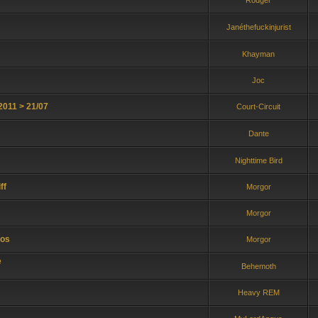
Rodger
Janéthefuckinjurist
Khayman
Joc
2011 > 21/07
Court-Circuit
Dante
Nighttime Bird
ff
Morgor
Morgor
cos
Morgor
e
Behemoth
Heavy REM