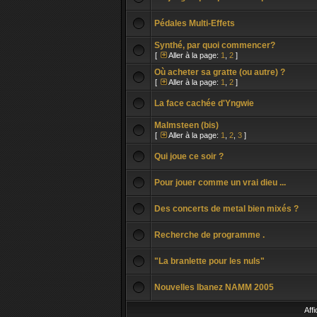
Pédales Multi-Effets
Synthé, par quoi commencer?
[
Aller à la page:
1
,
2
]
Où acheter sa gratte (ou autre) ?
[
Aller à la page:
1
,
2
]
La face cachée d'Yngwie
Malmsteen (bis)
[
Aller à la page:
1
,
2
,
3
]
Qui joue ce soir ?
Pour jouer comme un vrai dieu ...
Des concerts de metal bien mixés ?
Recherche de programme .
"La branlette pour les nuls"
Nouvelles Ibanez NAMM 2005
Aff