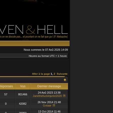
Nous sommes le 07 Aoû 2026 14:09
Heures au format UTC + 1 heure
Aller à la page
1
,
2
Suivante
éponses
Vus
Dernier message
24 Aoû 2023 13:38
57
801466
Janéthefuckinjurist2020
26 Nov 2014 21:48
0
42082
Gotaar
13 Oct 2014 11:46