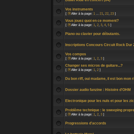
Bullet Ride en concert (64)
Vos instruments
[
Aller à la page:
1
...
21
,
22
,
23
]
Vous jouez quoi en ce moment?
[
Aller à la page:
1
,
2
,
3
,
4
,
5
]
Piano ou clavier pour débutants.
Inscriptions Concours Circuit Rock Dur 
Vos compos
[
Aller à la page:
1
,
2
,
3
]
Changer ses micros de guitare...?
[
Aller à la page:
1
,
2
]
Du bon riff, oui madame, il est bon mon ri
Dossier audio fanzine : Histoire d'OHM
Electronique pour les nuls et pour les zi
Problème technique : le sweeping propr
[
Aller à la page:
1
,
2
,
3
]
Progressions d'accords