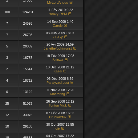
2
17333
MyLordAngus
11 Fév 2010 9:22
100
124281
Heavy REM
14 Sep 2009 1:40
7
24593
Carole
08 Juin 2009 18:07
7
26703
ZiGGy
20 Avr 2009 14:59
5
20389
Janéthefuckinjurist
19 Fév 2009 17:03
3
16787
Bainwa
10 Déc 2008 21:12
2
15541
Kasei
06 Déc 2008 8:39
4
18712
Paralyzed Lost
11 Nov 2008 12:26
0
13122
Mastering
26 Sep 2008 12:12
25
51072
Tonton Mick
07 Fév 2008 16:33
12
33076
Drunkazfuk
30 Oct 2007 13:55
10
29103
djé
04 Oct 2007 17:22
18
48638