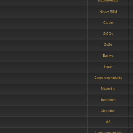
MyLordAngus
Heavy REM
Carole
ZiGGy
ZoSo
Bainwa
Kasei
Janéthefuckinjurist
Mastering
Behemoth
Chocobox
djé
Janéthefuckinjurist