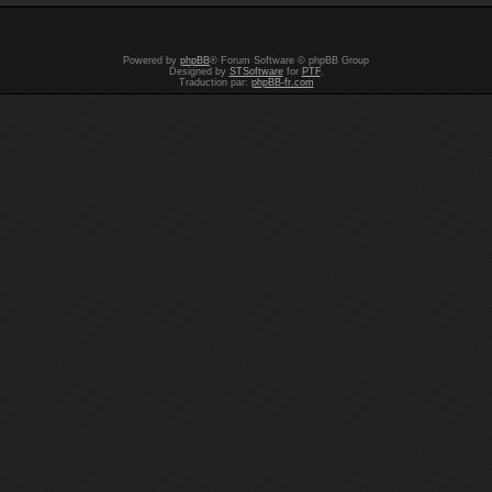
Powered by
phpBB
® Forum Software © phpBB Group
Designed by
STSoftware
for
PTF
.
Traduction par:
phpBB-fr.com