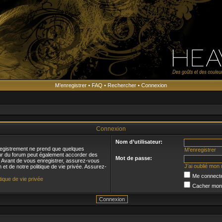
M’enregistrer
•
FAQ
•
Rechercher
•
Connexion
s
Connexion
Nom d’utilisateur:
registrement ne prend que quelques
M’enregistrer
eur du forum peut également accorder des
Mot de passe:
s. Avant de vous enregistrer, assurez-vous
J’ai oublié mon
n et de notre politique de vie privée. Assurez-
Me connecte
itique de vie privée
Cacher mon s