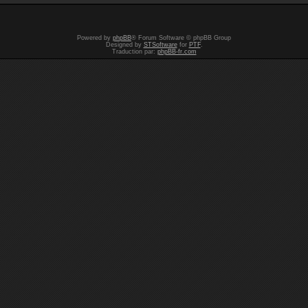
Powered by
phpBB
® Forum Software © phpBB Group
Designed by
STSoftware
for
PTF
.
Traduction par:
phpBB-fr.com