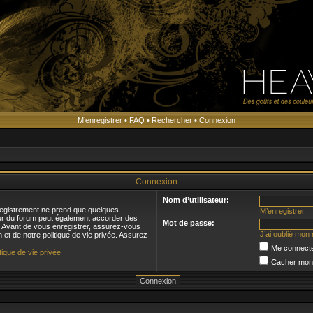
M’enregistrer
•
FAQ
•
Rechercher
•
Connexion
s
Connexion
Nom d’utilisateur:
registrement ne prend que quelques
M’enregistrer
eur du forum peut également accorder des
Mot de passe:
s. Avant de vous enregistrer, assurez-vous
J’ai oublié mon
n et de notre politique de vie privée. Assurez-
Me connecte
itique de vie privée
Cacher mon s