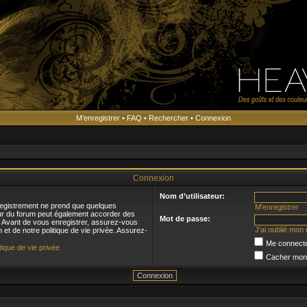
M’enregistrer
•
FAQ
•
Rechercher
•
Connexion
s
Connexion
Nom d’utilisateur:
registrement ne prend que quelques
M’enregistrer
eur du forum peut également accorder des
Mot de passe:
s. Avant de vous enregistrer, assurez-vous
J’ai oublié mon
n et de notre politique de vie privée. Assurez-
Me connecte
itique de vie privée
Cacher mon s