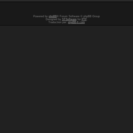
Powered by
phpBB
® Forum Software © phpBB Group
Designed by
STSoftware
for
PTF
.
Traduction par:
phpBB-fr.com