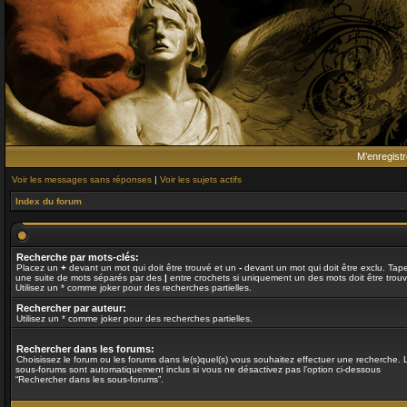
M’enregistr
Voir les messages sans réponses
|
Voir les sujets actifs
Index du forum
Recherche par mots-clés:
Placez un
+
devant un mot qui doit être trouvé et un
-
devant un mot qui doit être exclu. Tap
une suite de mots séparés par des
|
entre crochets si uniquement un des mots doit être trouv
Utilisez un * comme joker pour des recherches partielles.
Rechercher par auteur:
Utilisez un * comme joker pour des recherches partielles.
Rechercher dans les forums:
Choisissez le forum ou les forums dans le(s)quel(s) vous souhaitez effectuer une recherche. 
sous-forums sont automatiquement inclus si vous ne désactivez pas l’option ci-dessous
“Rechercher dans les sous-forums”.