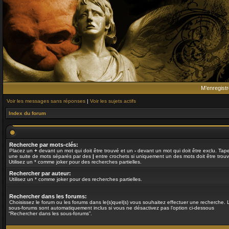
M’enregistr
Voir les messages sans réponses
|
Voir les sujets actifs
Index du forum
Recherche par mots-clés:
Placez un
+
devant un mot qui doit être trouvé et un
-
devant un mot qui doit être exclu. Tap
une suite de mots séparés par des
|
entre crochets si uniquement un des mots doit être trouv
Utilisez un * comme joker pour des recherches partielles.
Rechercher par auteur:
Utilisez un * comme joker pour des recherches partielles.
Rechercher dans les forums:
Choisissez le forum ou les forums dans le(s)quel(s) vous souhaitez effectuer une recherche. 
sous-forums sont automatiquement inclus si vous ne désactivez pas l’option ci-dessous
“Rechercher dans les sous-forums”.