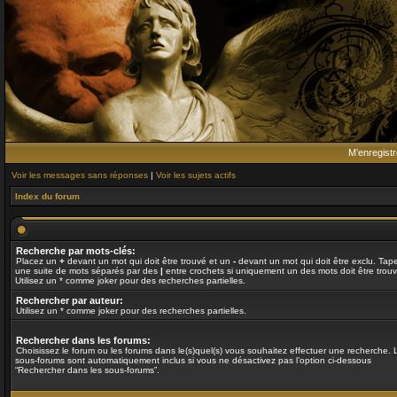
M’enregistr
Voir les messages sans réponses
|
Voir les sujets actifs
Index du forum
Recherche par mots-clés:
Placez un
+
devant un mot qui doit être trouvé et un
-
devant un mot qui doit être exclu. Tap
une suite de mots séparés par des
|
entre crochets si uniquement un des mots doit être trouv
Utilisez un * comme joker pour des recherches partielles.
Rechercher par auteur:
Utilisez un * comme joker pour des recherches partielles.
Rechercher dans les forums:
Choisissez le forum ou les forums dans le(s)quel(s) vous souhaitez effectuer une recherche. 
sous-forums sont automatiquement inclus si vous ne désactivez pas l’option ci-dessous
“Rechercher dans les sous-forums”.