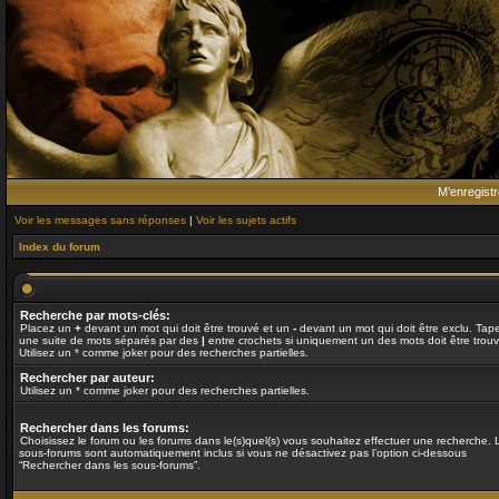
M’enregistr
Voir les messages sans réponses
|
Voir les sujets actifs
Index du forum
Recherche par mots-clés:
Placez un
+
devant un mot qui doit être trouvé et un
-
devant un mot qui doit être exclu. Tap
une suite de mots séparés par des
|
entre crochets si uniquement un des mots doit être trouv
Utilisez un * comme joker pour des recherches partielles.
Rechercher par auteur:
Utilisez un * comme joker pour des recherches partielles.
Rechercher dans les forums:
Choisissez le forum ou les forums dans le(s)quel(s) vous souhaitez effectuer une recherche. 
sous-forums sont automatiquement inclus si vous ne désactivez pas l’option ci-dessous
“Rechercher dans les sous-forums”.