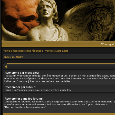
M’enregistr
Voir les messages sans réponses
|
Voir les sujets actifs
Index du forum
Recherche par mots-clés:
Placez un
+
devant un mot qui doit être trouvé et un
-
devant un mot qui doit être exclu. Tap
une suite de mots séparés par des
|
entre crochets si uniquement un des mots doit être trouv
Utilisez un * comme joker pour des recherches partielles.
Rechercher par auteur:
Utilisez un * comme joker pour des recherches partielles.
Rechercher dans les forums:
Choisissez le forum ou les forums dans le(s)quel(s) vous souhaitez effectuer une recherche. 
sous-forums sont automatiquement inclus si vous ne désactivez pas l’option ci-dessous
“Rechercher dans les sous-forums”.