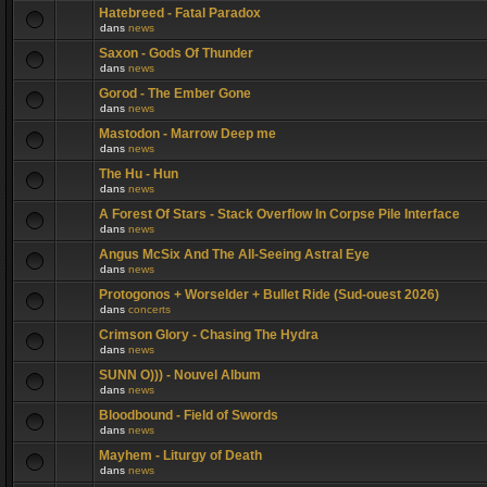
Hatebreed - Fatal Paradox
dans
news
Saxon - Gods Of Thunder
dans
news
Gorod - The Ember Gone
dans
news
Mastodon - Marrow Deep me
dans
news
The Hu - Hun
dans
news
A Forest Of Stars - Stack Overflow In Corpse Pile Interface
dans
news
Angus McSix And The All-Seeing Astral Eye
dans
news
Protogonos + Worselder + Bullet Ride (Sud-ouest 2026)
dans
concerts
Crimson Glory - Chasing The Hydra
dans
news
SUNN O))) - Nouvel Album
dans
news
Bloodbound - Field of Swords
dans
news
Mayhem - Liturgy of Death
dans
news