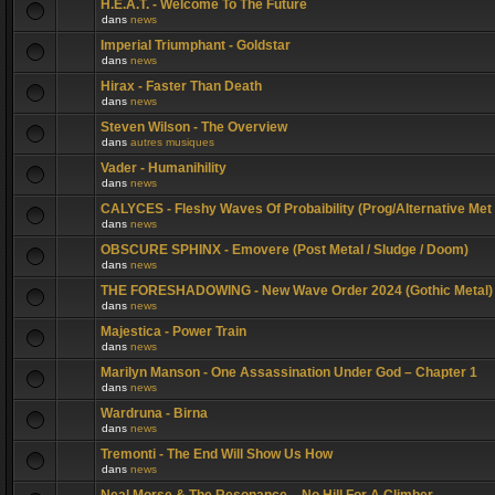
H.E.A.T. - Welcome To The Future
dans
news
Imperial Triumphant - Goldstar
dans
news
Hirax - Faster Than Death
dans
news
Steven Wilson - The Overview
dans
autres musiques
Vader - Humanihility
dans
news
CALYCES - Fleshy Waves Of Probaibility (Prog/Alternative Met
dans
news
OBSCURE SPHINX - Emovere (Post Metal / Sludge / Doom)
dans
news
THE FORESHADOWING - New Wave Order 2024 (Gothic Metal)
dans
news
Majestica - Power Train
dans
news
Marilyn Manson - One Assassination Under God – Chapter 1
dans
news
Wardruna - Birna
dans
news
Tremonti - The End Will Show Us How
dans
news