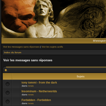
M’enregistr
Voir les messages sans réponses
|
Voir les sujets actifs
Index du forum
Voir les messages sans réponses
Sujets
tony iommi - from the dark
dans
news
Insominum - Netherworlds
dans
news
Forbidden - Forbidden
dans
news