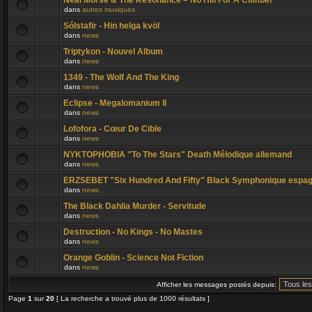
Neal Morse & The Resonance – No Hill For A Climber
dans
autres musiques
Sólstafir - Hin helga kvöl
dans
news
Triptykon - Nouvel Album
dans
news
1349 - The Wolf And The King
dans
news
Eclipse - Megalomanium II
dans
news
Lofofora - Cœur De Cible
dans
news
NYKTOPHOBIA "To The Stars" Death Mélodique allemand
dans
news
ERZSEBET "Six Hundred And Fifty" Black Symphonique espag
dans
news
The Black Dahlia Murder - Servitude
dans
news
Destruction - No Kings - No Mastes
dans
news
Orange Goblin - Science Not Fiction
dans
news
Afficher les messages postés depuis:
Page
1
sur
20
[ La recherche a trouvé plus de 1000 résultats ]