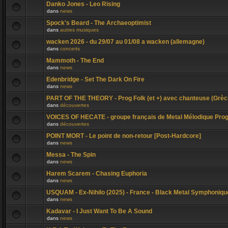
Danko Jones - Leo Rising
dans
news
Spock's Beard - The Archaeoptimist
dans
autres musiques
wacken 2026 - du 29/07 au 01/08 a wacken (allemagne)
dans
concerts
Mammoth - The End
dans
news
Edenbridge - Set The Dark On Fire
dans
news
PART OF THE THEORY - Prog Folk (et +) avec chanteuse (Grèc
dans
découvertes
VOICES OF HECATE - groupe français de Metal Mélodique Pro
dans
découvertes
POINT MORT - Le point de non-retour [Post-Hardcore]
dans
news
Messa - The Spin
dans
news
Harem Scarem - Chasing Euphoria
dans
news
USQUAM - Ex-Nihilo (2025) - France - Black Metal Symphoniqu
dans
news
Kadavar - I Just Want To Be A Sound
dans
news