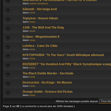
Neal Morse & The Resonance – No Hill For A Climber
dans
autres musiques
Sólstafir - Hin helga kvöl
dans
news
Triptykon - Nouvel Album
dans
news
1349 - The Wolf And The King
dans
news
Eclipse - Megalomanium II
dans
news
Lofofora - Cœur De Cible
dans
news
NYKTOPHOBIA "To The Stars" Death Mélodique allemand
dans
news
ERZSEBET "Six Hundred And Fifty" Black Symphonique espag
dans
news
The Black Dahlia Murder - Servitude
dans
news
Destruction - No Kings - No Mastes
dans
news
Orange Goblin - Science Not Fiction
dans
news
Afficher les messages postés depuis:
Page
1
sur
20
[ La recherche a trouvé plus de 1000 résultats ]