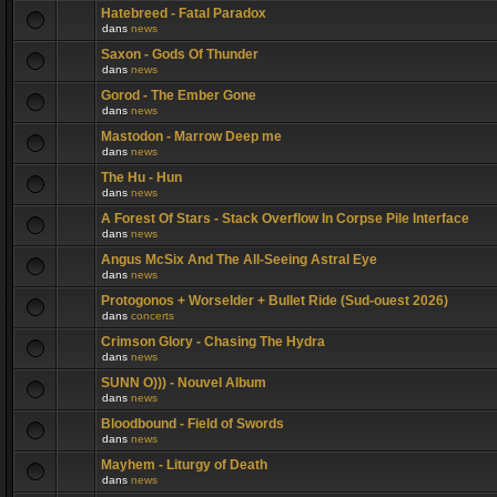
Hatebreed - Fatal Paradox
dans
news
Saxon - Gods Of Thunder
dans
news
Gorod - The Ember Gone
dans
news
Mastodon - Marrow Deep me
dans
news
The Hu - Hun
dans
news
A Forest Of Stars - Stack Overflow In Corpse Pile Interface
dans
news
Angus McSix And The All-Seeing Astral Eye
dans
news
Protogonos + Worselder + Bullet Ride (Sud-ouest 2026)
dans
concerts
Crimson Glory - Chasing The Hydra
dans
news
SUNN O))) - Nouvel Album
dans
news
Bloodbound - Field of Swords
dans
news
Mayhem - Liturgy of Death
dans
news