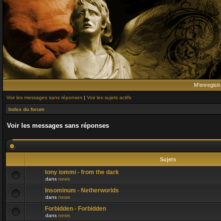
M’enregistr
Voir les messages sans réponses
|
Voir les sujets actifs
Index du forum
Voir les messages sans réponses
Sujets
tony iommi - from the dark
dans
news
Insominum - Netherworlds
dans
news
Forbidden - Forbidden
dans
news