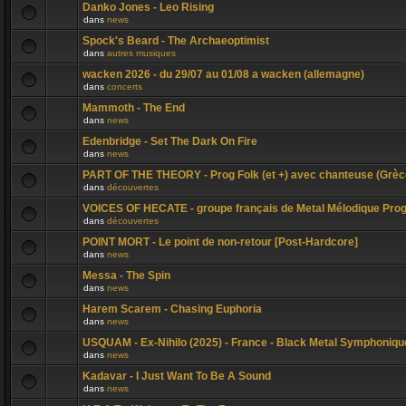
Danko Jones - Leo Rising
dans
news
Spock's Beard - The Archaeoptimist
dans
autres musiques
wacken 2026 - du 29/07 au 01/08 a wacken (allemagne)
dans
concerts
Mammoth - The End
dans
news
Edenbridge - Set The Dark On Fire
dans
news
PART OF THE THEORY - Prog Folk (et +) avec chanteuse (Grèc
dans
découvertes
VOICES OF HECATE - groupe français de Metal Mélodique Pro
dans
découvertes
POINT MORT - Le point de non-retour [Post-Hardcore]
dans
news
Messa - The Spin
dans
news
Harem Scarem - Chasing Euphoria
dans
news
USQUAM - Ex-Nihilo (2025) - France - Black Metal Symphoniqu
dans
news
Kadavar - I Just Want To Be A Sound
dans
news