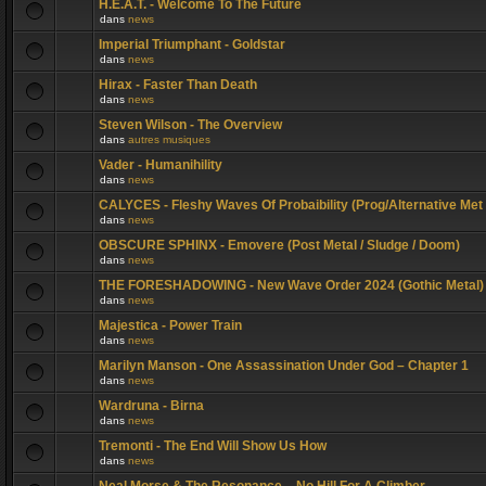
H.E.A.T. - Welcome To The Future
dans
news
Imperial Triumphant - Goldstar
dans
news
Hirax - Faster Than Death
dans
news
Steven Wilson - The Overview
dans
autres musiques
Vader - Humanihility
dans
news
CALYCES - Fleshy Waves Of Probaibility (Prog/Alternative Met
dans
news
OBSCURE SPHINX - Emovere (Post Metal / Sludge / Doom)
dans
news
THE FORESHADOWING - New Wave Order 2024 (Gothic Metal)
dans
news
Majestica - Power Train
dans
news
Marilyn Manson - One Assassination Under God – Chapter 1
dans
news
Wardruna - Birna
dans
news
Tremonti - The End Will Show Us How
dans
news