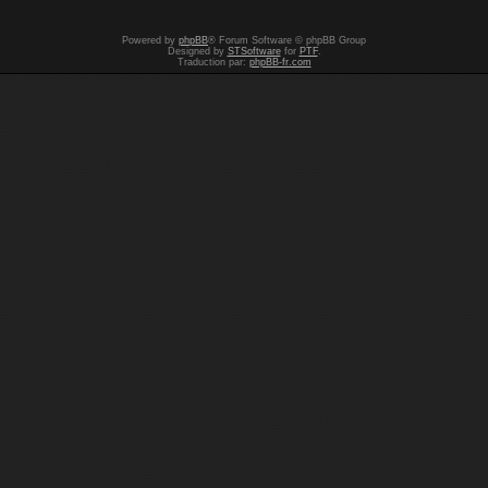
Powered by
phpBB
® Forum Software © phpBB Group
Designed by
STSoftware
for
PTF
.
Traduction par:
phpBB-fr.com