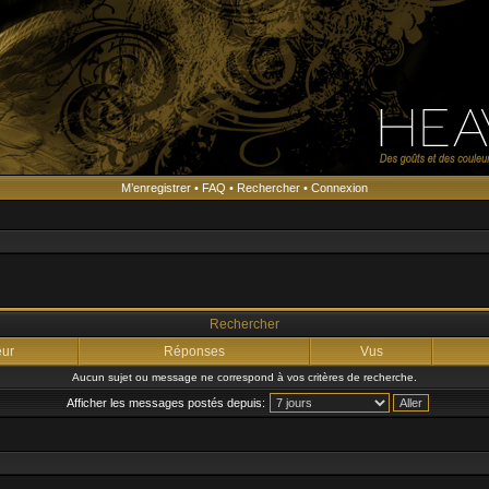
M’enregistrer
•
FAQ
•
Rechercher
•
Connexion
s
Rechercher
eur
Réponses
Vus
Aucun sujet ou message ne correspond à vos critères de recherche.
Afficher les messages postés depuis: