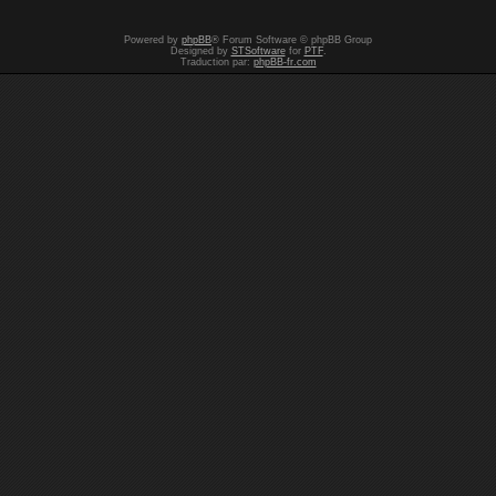
Powered by
phpBB
® Forum Software © phpBB Group
Designed by
STSoftware
for
PTF
.
Traduction par:
phpBB-fr.com