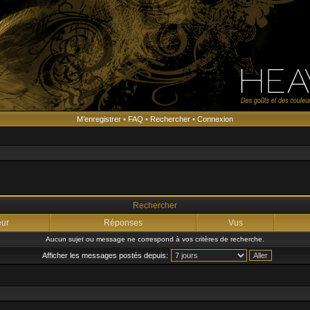
M’enregistrer
•
FAQ
•
Rechercher
•
Connexion
s
Rechercher
eur
Réponses
Vus
Aucun sujet ou message ne correspond à vos critères de recherche.
Afficher les messages postés depuis: