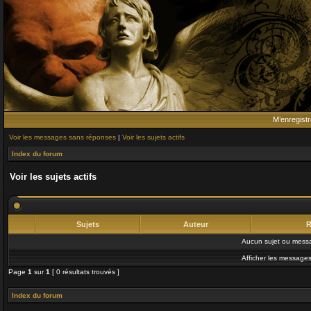
M’enregistr
Voir les messages sans réponses
|
Voir les sujets actifs
Index du forum
Voir les sujets actifs
Sujets
Auteur
R
Aucun sujet ou messa
Afficher les messages
Page
1
sur
1
[ 0 résultats trouvés ]
Index du forum