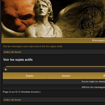
M’enregistr
Voir les messages sans réponses
|
Voir les sujets actifs
Index du forum
Voir les sujets actifs
Sujets
Auteur
R
Aucun sujet ou messa
Afficher les messages
Page
1
sur
1
[ 0 résultats trouvés ]
Index du forum