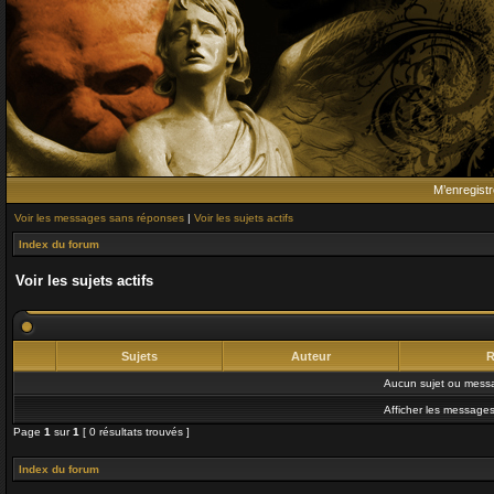
M’enregistr
Voir les messages sans réponses
|
Voir les sujets actifs
Index du forum
Voir les sujets actifs
Sujets
Auteur
R
Aucun sujet ou messa
Afficher les messages
Page
1
sur
1
[ 0 résultats trouvés ]
Index du forum