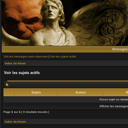
M’enregistr
Voir les messages sans réponses
|
Voir les sujets actifs
Index du forum
Voir les sujets actifs
Sujets
Auteur
R
Aucun sujet ou messa
Afficher les messages
Page
1
sur
1
[ 0 résultats trouvés ]
Index du forum