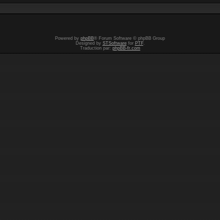
Powered by
phpBB
® Forum Software © phpBB Group
Designed by
STSoftware
for
PTF
.
Traduction par:
phpBB-fr.com