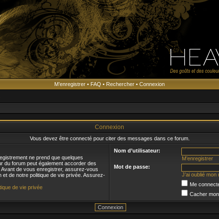
M’enregistrer
•
FAQ
•
Rechercher
•
Connexion
s
Connexion
Vous devez être connecté pour citer des messages dans ce forum.
Nom d’utilisateur:
registrement ne prend que quelques
M’enregistrer
eur du forum peut également accorder des
Mot de passe:
s. Avant de vous enregistrer, assurez-vous
J’ai oublié mon
n et de notre politique de vie privée. Assurez-
Me connecte
itique de vie privée
Cacher mon s