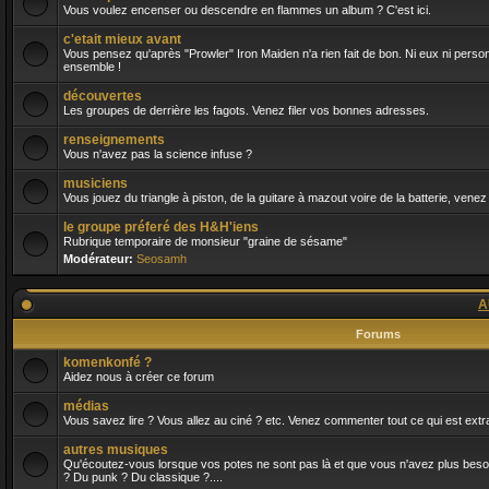
Vous voulez encenser ou descendre en flammes un album ? C'est ici.
c'etait mieux avant
Vous pensez qu'après "Prowler" Iron Maiden n'a rien fait de bon. Ni eux ni person
ensemble !
découvertes
Les groupes de derrière les fagots. Venez filer vos bonnes adresses.
renseignements
Vous n'avez pas la science infuse ?
musiciens
Vous jouez du triangle à piston, de la guitare à mazout voire de la batterie, venez
le groupe préferé des H&H'iens
Rubrique temporaire de monsieur "graine de sésame"
Modérateur:
Seosamh
A
Forums
komenkonfé ?
Aidez nous à créer ce forum
médias
Vous savez lire ? Vous allez au ciné ? etc. Venez commenter tout ce qui est extra
autres musiques
Qu'écoutez-vous lorsque vos potes ne sont pas là et que vous n'avez plus besoin 
? Du punk ? Du classique ?....