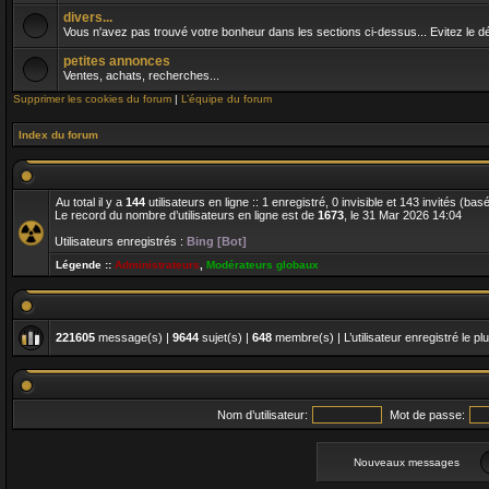
divers...
Vous n'avez pas trouvé votre bonheur dans les sections ci-dessus... Evitez le dés
petites annonces
Ventes, achats, recherches...
Supprimer les cookies du forum
|
L’équipe du forum
Index du forum
Au total il y a
144
utilisateurs en ligne :: 1 enregistré, 0 invisible et 143 invités (ba
Le record du nombre d’utilisateurs en ligne est de
1673
, le 31 Mar 2026 14:04
Utilisateurs enregistrés :
Bing [Bot]
Légende ::
Administrateurs
,
Modérateurs globaux
221605
message(s) |
9644
sujet(s) |
648
membre(s) | L’utilisateur enregistré le pl
Nom d’utilisateur:
Mot de passe:
Nouveaux messages