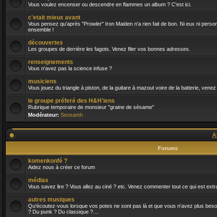
Vous voulez encenser ou descendre en flammes un album ? C'est ici.
c'etait mieux avant
Vous pensez qu'après "Prowler" Iron Maiden n'a rien fait de bon. Ni eux ni person
ensemble !
découvertes
Les groupes de derrière les fagots. Venez filer vos bonnes adresses.
renseignements
Vous n'avez pas la science infuse ?
musiciens
Vous jouez du triangle à piston, de la guitare à mazout voire de la batterie, venez
le groupe préferé des H&H'iens
Rubrique temporaire de monsieur "graine de sésame"
Modérateur:
Seosamh
A
Forums
komenkonfé ?
Aidez nous à créer ce forum
médias
Vous savez lire ? Vous allez au ciné ? etc. Venez commenter tout ce qui est extra
autres musiques
Qu'écoutez-vous lorsque vos potes ne sont pas là et que vous n'avez plus besoin 
? Du punk ? Du classique ?....