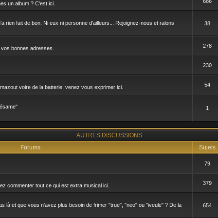
686
s un album ? C'est ici.
 rien fait de bon. Ni eux ni personne d'ailleurs... Rejoignez-nous et ralons
38
278
er vos bonnes adresses.
230
54
à mazout voire de la batterie, venez vous exprimer ici.
sésame"
1
AUTRES DISCUSSIONS
Forums
Sujets
79
379
nez commenter tout ce qui est extra musical ici.
là et que vous n'avez plus besoin de frimer "true", "neo" ou "iveule" ? De la
654