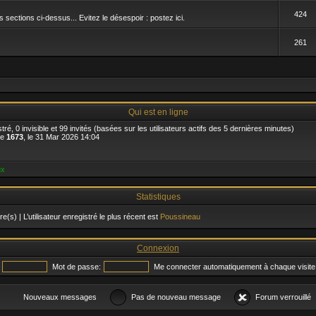
424
sections ci-dessus... Evitez le désespoir : postez ici.
261
Qui est en ligne
istré, 0 invisible et 99 invités (basées sur les utilisateurs actifs des 5 dernières minutes)
de
1673
, le 31 Mar 2026 14:04
ux
Statistiques
(s) | L’utilisateur enregistré le plus récent est
Poussineau
Connexion
Mot de passe:
Me connecter automatiquement à chaque visite
Nouveaux messages
Pas de nouveau message
Forum verrouillé