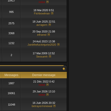
10417
noise
18 Mai 2020 9:51
995
Fishbowlman
18 Juin 2025 22:51
2575
avragorn
20 Sep 2020 21:08
3368
infrared
24 Aoû 2023 13:38
1232
Janéthefuckinjurist2020
17 Mai 2009 12:52
2
Seosamh
Messages
Dernier message
21 Déc 2022 0:42
1887
noise
29 Jan 2026 13:10
16061
noise
16 Juin 2026 20:32
11048
betrayer/renewal