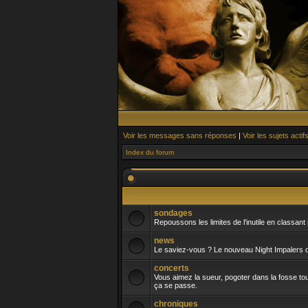
Voir les messages sans réponses
|
Voir les sujets actif
Index du forum
sondages
Repoussons les limites de l'inutile en classant p
news
Le saviez-vous ? Le nouveau Night Impalers of
concerts
Vous aimez la sueur, pogoter dans la fosse tou
ça se passe.
chroniques