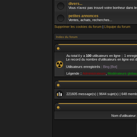
divers...
Vous n'avez pas trouvé votre bonheur dans les 
petites annonces
Ventes, achats, recherches...
Supprimer les cookies du forum
|
L’équipe du forum
Index du forum
Au total il y a
100
utilisateurs en ligne :: 1 enreg
Le record du nombre d’utilisateurs en ligne est 
Utilisateurs enregistrés :
Bing [Bot]
Légende ::
Administrateurs
,
Modérateurs globa
221605
message(s) |
9644
sujet(s) |
648
membre
Nom d’utilisateur: