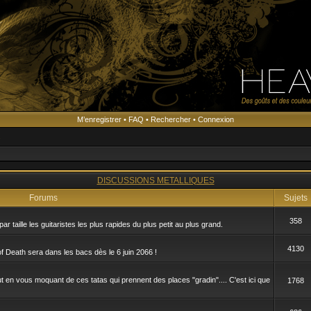
M’enregistrer
•
FAQ
•
Rechercher
•
Connexion
s
DISCUSSIONS METALLIQUES
Forums
Sujets
358
ar taille les guitaristes les plus rapides du plus petit au plus grand.
4130
 Death sera dans les bacs dès le 6 juin 2066 !
t en vous moquant de ces tatas qui prennent des places "gradin".... C'est ici que
1768