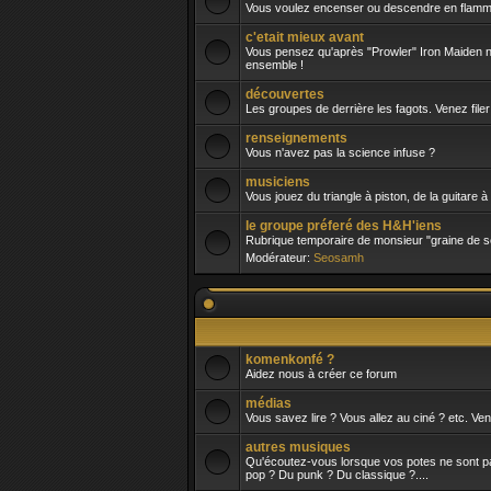
Vous voulez encenser ou descendre en flamme
c'etait mieux avant
Vous pensez qu'après "Prowler" Iron Maiden n'a
ensemble !
découvertes
Les groupes de derrière les fagots. Venez fil
renseignements
Vous n'avez pas la science infuse ?
musiciens
Vous jouez du triangle à piston, de la guitare 
le groupe préferé des H&H'iens
Rubrique temporaire de monsieur "graine de 
Modérateur:
Seosamh
komenkonfé ?
Aidez nous à créer ce forum
médias
Vous savez lire ? Vous allez au ciné ? etc. Ve
autres musiques
Qu'écoutez-vous lorsque vos potes ne sont pas 
pop ? Du punk ? Du classique ?....