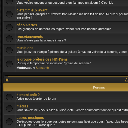
Vous voulez encenser ou descendre en flammes un album ? C'est ici.
c'etait mieux avant
Vous pensez qu'après "Prowler" Iron Maiden n'a rien fait de bon. Ni eux ni person
ensemble !
découvertes
Les groupes de derrière les fagots. Venez filer vos bonnes adresses.
renseignements
Vous n'avez pas la science infuse ?
musiciens
Vous jouez du triangle à piston, de la guitare à mazout voire de la batterie, venez
le groupe préferé des H&H'iens
Rubrique temporaire de monsieur "graine de sésame"
Modérateur:
Seosamh
A
Forums
komenkonfé ?
Aidez nous à créer ce forum
médias
Vous savez lire ? Vous allez au ciné ? etc. Venez commenter tout ce qui est extra
autres musiques
Qu'écoutez-vous lorsque vos potes ne sont pas là et que vous n'avez plus besoin 
? Du punk ? Du classique ?....