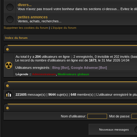
divers...
Vous n'avez pas trouvé votre bonheur dans les sections ci-dessus... Evitez le dés
petites annonces
Ventes, achats, recherches...
Supprimer les cookies du forum
|
L’équipe du forum
Index du forum
Au total il y a
204
utilisateurs en ligne :: 2 enregistrés, 0 invisible et 202 invités (b
Le record du nombre d’utilisateurs en ligne est de
1673
, le 31 Mar 2026 14:04
Utilisateurs enregistrés :
Bing [Bot]
,
Google Adsense [Bot]
Légende ::
Administrateurs
,
Modérateurs globaux
221605
message(s) |
9644
sujet(s) |
648
membre(s) | L’utilisateur enregistré le pl
Nom d’utilisateur:
Mot de passe:
Nouveaux messages