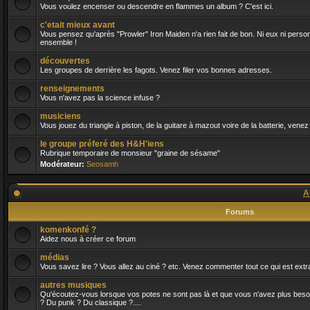
Vous voulez encenser ou descendre en flammes un album ? C'est ici.
c'etait mieux avant
Vous pensez qu'après "Prowler" Iron Maiden n'a rien fait de bon. Ni eux ni person
ensemble !
découvertes
Les groupes de derrière les fagots. Venez filer vos bonnes adresses.
renseignements
Vous n'avez pas la science infuse ?
musiciens
Vous jouez du triangle à piston, de la guitare à mazout voire de la batterie, venez
le groupe préferé des H&H'iens
Rubrique temporaire de monsieur "graine de sésame"
Modérateur:
Seosamh
A
Forums
komenkonfé ?
Aidez nous à créer ce forum
médias
Vous savez lire ? Vous allez au ciné ? etc. Venez commenter tout ce qui est extra
autres musiques
Qu'écoutez-vous lorsque vos potes ne sont pas là et que vous n'avez plus besoin 
? Du punk ? Du classique ?....